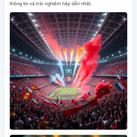
thông tin và trải nghiệm hấp dẫn nhất.