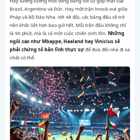
Hãy tưởng tượng một vòng bảng với sự góp mặt của
Brazil, Argentina và Đức. Hay một trận knock-out giữa
Pháp và Bồ Đào Nha. Với 48 đội, các bảng đấu sẽ trở
nên khốc liệt hơn bao giờ hết. Mỗi trận đấu không chỉ
là 90 phút, mà là cả một cuộc chiến sinh tồn.
Những
ngôi sao như Mbappe, Haaland hay Vinicius sẽ
phải chứng tỏ bản lĩnh thực sự
để đưa đội nhà đi xa
nhất có thể.