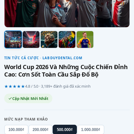
TIN TỨC CÁ CƯỢC · LABDUYDENTAL.COM
World Cup 2026 Và Những Cuộc Chiến Đỉnh
Cao: Cơn Sốt Toàn Cầu Sắp Đổ Bộ
★★★★★
4.8 / 5.0 · 3,189+ đánh giá đã xác minh
Cập Nhật Mới Nhất
MỨC NẠP THAM KHẢO
100.000₫
200.000₫
500.000₫
1.000.000₫