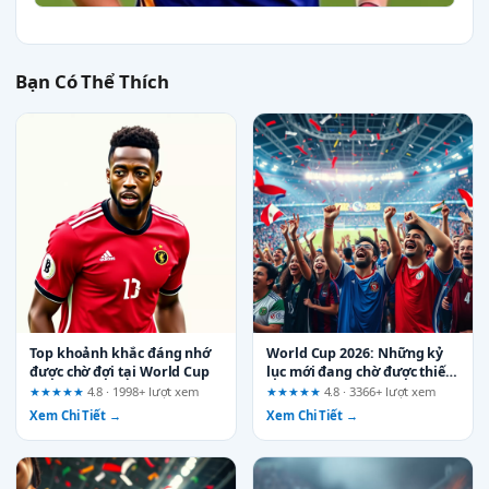
Bạn Có Thể Thích
Top khoảnh khắc đáng nhớ
World Cup 2026: Những kỷ
được chờ đợi tại World Cup
lục mới đang chờ được thiết
lập
★★★★★
4.8 · 1998+ lượt xem
★★★★★
4.8 · 3366+ lượt xem
Xem Chi Tiết →
Xem Chi Tiết →