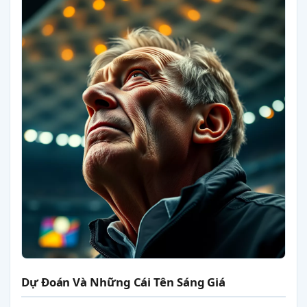
Dự Đoán Và Những Cái Tên Sáng Giá