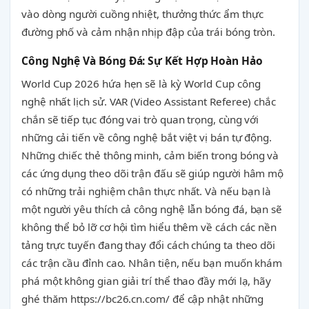
vào dòng người cuồng nhiệt, thưởng thức ẩm thực
đường phố và cảm nhận nhịp đập của trái bóng tròn.
Công Nghệ Và Bóng Đá: Sự Kết Hợp Hoàn Hảo
World Cup 2026 hứa hẹn sẽ là kỳ World Cup công
nghệ nhất lịch sử. VAR (Video Assistant Referee) chắc
chắn sẽ tiếp tục đóng vai trò quan trọng, cùng với
những cải tiến về công nghệ bắt việt vị bán tự động.
Những chiếc thẻ thông minh, cảm biến trong bóng và
các ứng dụng theo dõi trận đấu sẽ giúp người hâm mộ
có những trải nghiệm chân thực nhất. Và nếu bạn là
một người yêu thích cả công nghệ lẫn bóng đá, bạn sẽ
không thể bỏ lỡ cơ hội tìm hiểu thêm về cách các nền
tảng trực tuyến đang thay đổi cách chúng ta theo dõi
các trận cầu đỉnh cao. Nhân tiện, nếu bạn muốn khám
phá một không gian giải trí thể thao đầy mới lạ, hãy
ghé thăm https://bc26.cn.com/ để cập nhật những