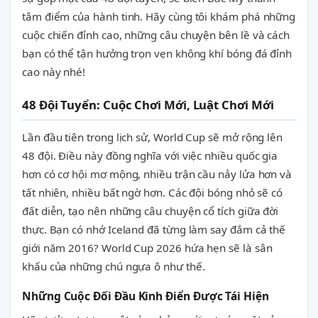
tâm điểm của hành tinh. Hãy cùng tôi khám phá những
cuộc chiến đỉnh cao, những câu chuyện bên lề và cách
bạn có thể tận hưởng trọn vẹn không khí bóng đá đỉnh
cao này nhé!
48 Đội Tuyển: Cuộc Chơi Mới, Luật Chơi Mới
Lần đầu tiên trong lịch sử, World Cup sẽ mở rộng lên
48 đội. Điều này đồng nghĩa với việc nhiều quốc gia
hơn có cơ hội mơ mộng, nhiều trận cầu nảy lửa hơn và
tất nhiên, nhiều bất ngờ hơn. Các đội bóng nhỏ sẽ có
đất diễn, tạo nên những câu chuyện cổ tích giữa đời
thực. Bạn có nhớ Iceland đã từng làm say đắm cả thế
giới năm 2016? World Cup 2026 hứa hẹn sẽ là sân
khấu của những chú ngựa ô như thế.
Những Cuộc Đối Đầu Kinh Điển Được Tái Hiện