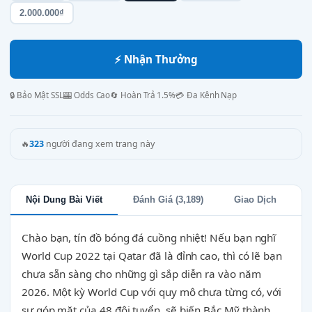
2.000.000₫
⚡ Nhận Thưởng
🔒 Bảo Mật SSL
🎰 Odds Cao
🔄 Hoàn Trả 1.5%
💳 Đa Kênh Nạp
🔥
323
người đang xem trang này
Nội Dung Bài Viết
Đánh Giá (3,189)
Giao Dịch
Chào bạn, tín đồ bóng đá cuồng nhiệt! Nếu bạn nghĩ
World Cup 2022 tại Qatar đã là đỉnh cao, thì có lẽ bạn
chưa sẵn sàng cho những gì sắp diễn ra vào năm
2026. Một kỳ World Cup với quy mô chưa từng có, với
sự góp mặt của 48 đội tuyển, sẽ biến Bắc Mỹ thành