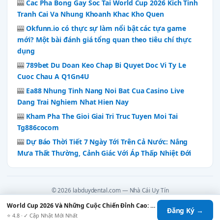
🎰
Cac Pha Bong Gay Soc Tai World Cup 2026 Kich Tinh
Tranh Cai Va Nhung Khoanh Khac Kho Quen
🎰
Okfunn.io có thực sự làm nổi bật các tựa game
mới? Một bài đánh giá tổng quan theo tiêu chí thực
dụng
🎰
789bet Du Doan Keo Chap Bi Quyet Doc Vi Ty Le
Cuoc Chau A Q1Gn4U
🎰
Ea88 Nhung Tinh Nang Noi Bat Cua Casino Live
Dang Trai Nghiem Nhat Hien Nay
🎰
Kham Pha The Gioi Giai Tri Truc Tuyen Moi Tai
Tg886cocom
🎰
Dự Báo Thời Tiết 7 Ngày Tới Trên Cả Nước: Nắng
Mưa Thất Thường, Cảnh Giác Với Áp Thấp Nhiệt Đới
© 2026 labduydental.com — Nhà Cái Uy Tín
Contact
·
Chính Sách Giao Dịch
·
Chính Sách Hoàn Trả
·
Chính Sách Bảo Mật
·
World Cup 2026 Và Những Cuộc Chiến Đỉnh Cao: Cơn Sốt Toàn Cầu Sắp Đổ Bộ
Đăng Ký →
Điều Khoản Dịch Vụ
·
Tra Cứu Vé
·
Tất Cả Game
·
Sitemap
⭐ 4.8 · ✓ Cập Nhật Mới Nhất