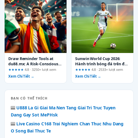
Draw Reminder Tools at
Sunwin World Cup 2026:
du88.mx: A Risk-Conscious
Hành trình bóng đá trên đất
Evaluation of Transparency,
Bắc Mỹ
★★★★★
4.8 · 3250+ lượt xem
★★★★★
4.8 · 2533+ lượt xem
Speed, and Security
Xem Chi Tiết →
Xem Chi Tiết →
BẠN CÓ THỂ THÍCH
🎰
U888 La Gi Giai Ma Nen Tang Giai Tri Truc Tuyen
Dang Gay Sot MePHsk
🎰
Live Casino C168 Trai Nghiem Chan Thuc Nhu Dang
O Song Bai Thuc Te