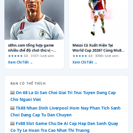
s8hn.com tổng hợp game
Messi Có Xuất Hiện Tại
nhiều chế độ chơi thú vị –
World Cup 2026? Cùng Mu88
Đánh giá chi tiết từ dân chơi
Com Tìm Hiểu
★★★★★
4.8 · 3107+ lượt xem
★★★★★
4.8 · 3098+ lượt xem
Xem Chi Tiết →
Xem Chi Tiết →
BẠN CÓ THỂ THÍCH
🎰
On 68 La Gi San Choi Giai Tri Truc Tuyen Dang Cap
Cho Nguoi Viet
🎰
Tk88 Nhan Dinh Liverpool Hom Nay Phan Tich Sanh
Choi Dang Cap Tu Dan Chuyen
🎰
Fv88 Slot Game Chu De Ai Cap Hap Dan Sanh Quay
Co Ty Le Hoan Tra Cao Nhat Thi Truong