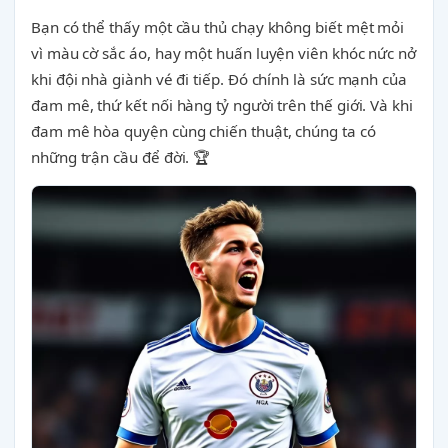
Bạn có thể thấy một cầu thủ chạy không biết mệt mỏi
vì màu cờ sắc áo, hay một huấn luyện viên khóc nức nở
khi đội nhà giành vé đi tiếp. Đó chính là sức mạnh của
đam mê, thứ kết nối hàng tỷ người trên thế giới. Và khi
đam mê hòa quyện cùng chiến thuật, chúng ta có
những trận cầu để đời. 🏆