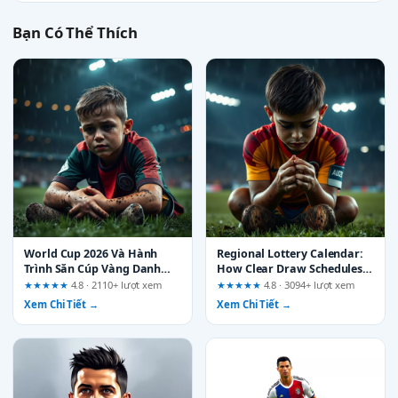
Bạn Có Thể Thích
World Cup 2026 Và Hành
Regional Lottery Calendar:
Trình Săn Cúp Vàng Danh
How Clear Draw Schedules
Giá
Are Arranged Through
★★★★★
4.8 · 2110+ lượt xem
★★★★★
4.8 · 3094+ lượt xem
net88p.biz
Xem Chi Tiết →
Xem Chi Tiết →