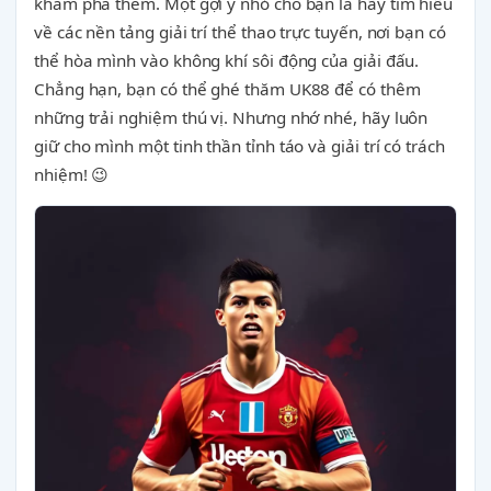
khám phá thêm. Một gợi ý nhỏ cho bạn là hãy tìm hiểu
về các nền tảng giải trí thể thao trực tuyến, nơi bạn có
thể hòa mình vào không khí sôi động của giải đấu.
Chẳng hạn, bạn có thể ghé thăm UK88 để có thêm
những trải nghiệm thú vị. Nhưng nhớ nhé, hãy luôn
giữ cho mình một tinh thần tỉnh táo và giải trí có trách
nhiệm! 😉