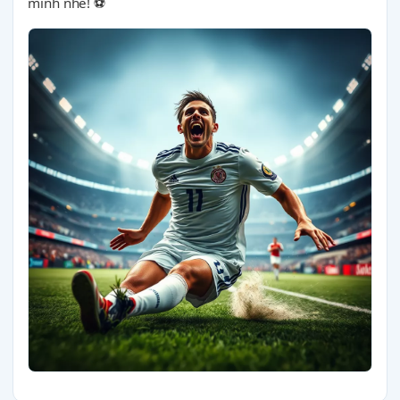
mình nhé! ⚽