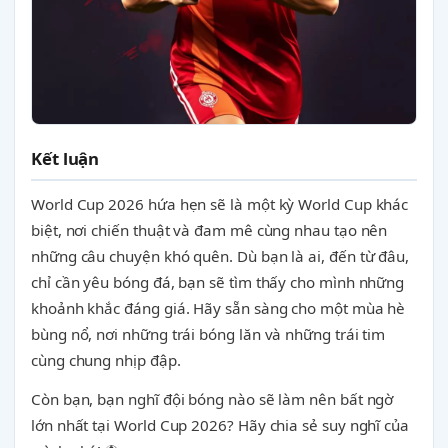
Kết luận
World Cup 2026 hứa hẹn sẽ là một kỳ World Cup khác
biệt, nơi chiến thuật và đam mê cùng nhau tạo nên
những câu chuyện khó quên. Dù bạn là ai, đến từ đâu,
chỉ cần yêu bóng đá, bạn sẽ tìm thấy cho mình những
khoảnh khắc đáng giá. Hãy sẵn sàng cho một mùa hè
bùng nổ, nơi những trái bóng lăn và những trái tim
cùng chung nhịp đập.
Còn bạn, bạn nghĩ đội bóng nào sẽ làm nên bất ngờ
lớn nhất tại World Cup 2026? Hãy chia sẻ suy nghĩ của