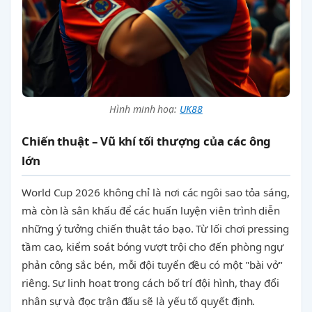
Hình minh hoạ:
UK88
Chiến thuật – Vũ khí tối thượng của các ông
lớn
World Cup 2026 không chỉ là nơi các ngôi sao tỏa sáng,
mà còn là sân khấu để các huấn luyện viên trình diễn
những ý tưởng chiến thuật táo bạo. Từ lối chơi pressing
tầm cao, kiểm soát bóng vượt trội cho đến phòng ngự
phản công sắc bén, mỗi đội tuyển đều có một "bài vở"
riêng. Sự linh hoạt trong cách bố trí đội hình, thay đổi
nhân sự và đọc trận đấu sẽ là yếu tố quyết định.