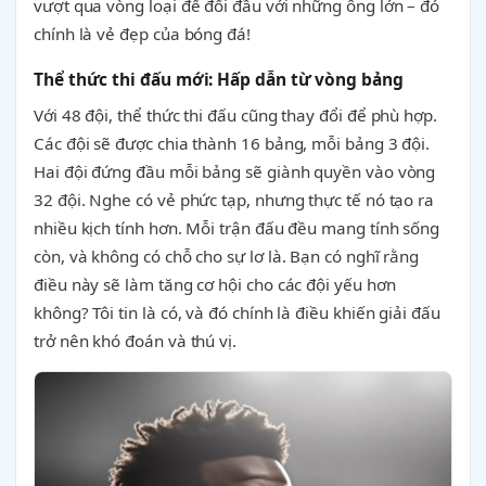
vượt qua vòng loại để đối đầu với những ông lớn – đó
chính là vẻ đẹp của bóng đá!
Thể thức thi đấu mới: Hấp dẫn từ vòng bảng
Với 48 đội, thể thức thi đấu cũng thay đổi để phù hợp.
Các đội sẽ được chia thành 16 bảng, mỗi bảng 3 đội.
Hai đội đứng đầu mỗi bảng sẽ giành quyền vào vòng
32 đội. Nghe có vẻ phức tạp, nhưng thực tế nó tạo ra
nhiều kịch tính hơn. Mỗi trận đấu đều mang tính sống
còn, và không có chỗ cho sự lơ là. Bạn có nghĩ rằng
điều này sẽ làm tăng cơ hội cho các đội yếu hơn
không? Tôi tin là có, và đó chính là điều khiến giải đấu
trở nên khó đoán và thú vị.