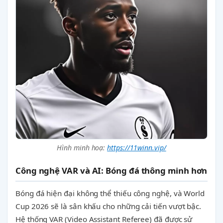
Hình minh hoạ:
https://11winn.vip/
Công nghệ VAR và AI: Bóng đá thông minh hơn
Bóng đá hiện đại không thể thiếu công nghệ, và World
Cup 2026 sẽ là sân khấu cho những cải tiến vượt bậc.
Hệ thống VAR (Video Assistant Referee) đã được sử