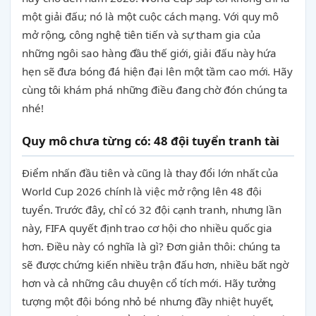
một giải đấu; nó là một cuộc cách mạng. Với quy mô
mở rộng, công nghệ tiên tiến và sự tham gia của
những ngôi sao hàng đầu thế giới, giải đấu này hứa
hẹn sẽ đưa bóng đá hiện đại lên một tầm cao mới. Hãy
cùng tôi khám phá những điều đang chờ đón chúng ta
nhé!
Quy mô chưa từng có: 48 đội tuyển tranh tài
Điểm nhấn đầu tiên và cũng là thay đổi lớn nhất của
World Cup 2026 chính là việc mở rộng lên 48 đội
tuyển. Trước đây, chỉ có 32 đội cạnh tranh, nhưng lần
này, FIFA quyết định trao cơ hội cho nhiều quốc gia
hơn. Điều này có nghĩa là gì? Đơn giản thôi: chúng ta
sẽ được chứng kiến nhiều trận đấu hơn, nhiều bất ngờ
hơn và cả những câu chuyện cổ tích mới. Hãy tưởng
tượng một đội bóng nhỏ bé nhưng đầy nhiệt huyết,