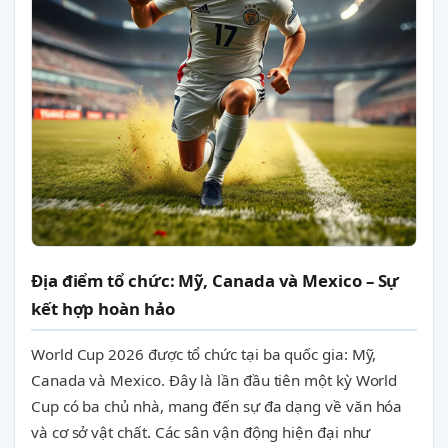
Địa điểm tổ chức: Mỹ, Canada và Mexico – Sự
kết hợp hoàn hảo
World Cup 2026 được tổ chức tại ba quốc gia: Mỹ,
Canada và Mexico. Đây là lần đầu tiên một kỳ World
Cup có ba chủ nhà, mang đến sự đa dạng về văn hóa
và cơ sở vật chất. Các sân vận động hiện đại như