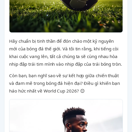
Hãy chuẩn bị tinh thần để đón chào một kỷ nguyên
mới của bóng đá thế giới. Và tôi tin rằng, khi tiếng còi
khai cuộc vang lên, tất cả chúng ta sẽ cùng nhau hòa
nhịp đập trái tim mình vào nhịp đập của trái bóng tròn.
Còn bạn, bạn nghĩ sao về sự kết hợp giữa chiến thuật
và đam mê trong bóng đá hiện đại? Điều gì khiến bạn
háo hức nhất về World Cup 2026? 😊