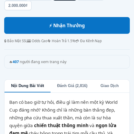
2.000.000₫
⚡ Nhận Thưởng
🔒 Bảo Mật SSL
🎰 Odds Cao
🔄 Hoàn Trả 1.5%
💳 Đa Kênh Nạp
🔥
407
người đang xem trang này
Nội Dung Bài Viết
Đánh Giá (2,816)
Giao Dịch
Bạn có bao giờ tự hỏi, điều gì làm nên một kỳ World
Cup đáng nhớ? Không chỉ là những bàn thắng đẹp,
những pha cứu thua xuất thần, mà còn là sự hòa
quyện giữa
chiến thuật thông minh
và
ngọn lửa
đam mê
cháy bỏng trong trái tim mỗi cầu thủ. Và