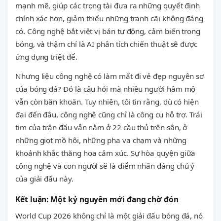
mạnh mẽ, giúp các trọng tài đưa ra những quyết định
chính xác hơn, giảm thiểu những tranh cãi không đáng
có. Công nghệ bắt việt vị bán tự động, cảm biến trong
bóng, và thậm chí là AI phân tích chiến thuật sẽ được
ứng dụng triệt để.
Nhưng liệu công nghệ có làm mất đi vẻ đẹp nguyên sơ
của bóng đá? Đó là câu hỏi mà nhiều người hâm mộ
vẫn còn băn khoăn. Tuy nhiên, tôi tin rằng, dù có hiện
đại đến đâu, công nghệ cũng chỉ là công cụ hỗ trợ. Trái
tim của trận đấu vẫn nằm ở 22 cầu thủ trên sân, ở
những giọt mồ hôi, những pha va chạm và những
khoảnh khắc thăng hoa cảm xúc. Sự hòa quyện giữa
công nghệ và con người sẽ là điểm nhấn đáng chú ý
của giải đấu này.
Kết luận: Một kỷ nguyên mới đang chờ đón
World Cup 2026 không chỉ là một giải đấu bóng đá, nó