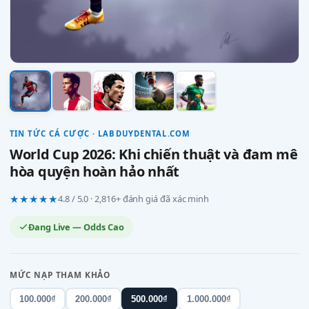
TIN TỨC CÁ CƯỢC · LABDUYDENTAL.COM
World Cup 2026: Khi chiến thuật và đam mê
hòa quyện hoàn hảo nhất
★★★★★
4.8 / 5.0 · 2,816+ đánh giá đã xác minh
Đang Live — Odds Cao
MỨC NẠP THAM KHẢO
100.000₫
200.000₫
500.000₫
1.000.000₫