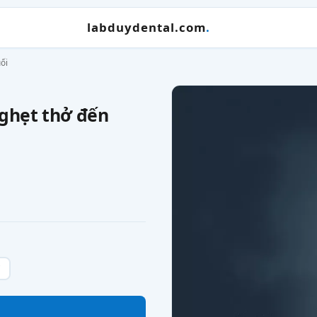
labduydental.com
.
ối
ghẹt thở đến
₫