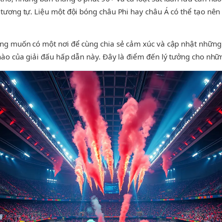
tương tự. Liệu một đội bóng châu Phi hay châu Á có thể tạo nê
ũng muốn có một nơi để cùng chia sẻ cảm xúc và cập nhật nhữn
nào của giải đấu hấp dẫn này. Đây là điểm đến lý tưởng cho nhữ