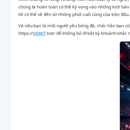
chúng ta hoàn toàn có thể kỳ vọng vào những kịch bản 
lời có thể sẽ đến từ những phút cuối cùng của trận đấu.
Và nếu bạn là một người yêu bóng đá, chắc hẳn bạn c
https://
DEBET
.hot/ để không bỏ lỡ bất kỳ khoảnh khắc 