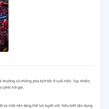
 thường có những pha bứt tốc ở cuối trận. Tuy nhiên,
 phải trả giá.
 và một nền tảng thể lực tuyệt vời. Nếu biết tận dụng