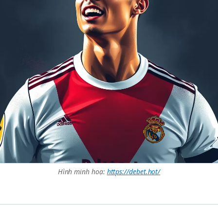
Hình minh hoạ:
https://debet.hot/