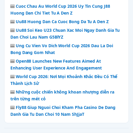
🎰
Cuoc Chau Au World Cup 2026 Uy Tin Cung J88
Huong Dan Chi Tiet Tu A Den Z
🎰
Uu88 Huong Dan Ca Cuoc Bong Da Tu A Den Z
🎰
Uu88 Soi Keo U23 Chuan Xac Moi Ngay Danh Gia Tu
Dan Choi Lau Nam G5BlYZ
🎰
Ung Cu Vien Vo Dich World Cup 2026 Dau La Doi
Bong Dang Gom Nhat
🎰
Open88 Launches New Features Aimed At
Enhancing User Experience And Engagement
🎰
World Cup 2026: Nơi Mọi Khoảnh Khắc Đều Có Thể
Thành Lịch Sử
🎰
Những cuộc chiến không khoan nhượng diễn ra
trên từng mét cỏ
🎰
Fly88 Giup Nguoi Choi Kham Pha Casino De Dang
Danh Gia Tu Dan Choi 10 Nam ShJjaT