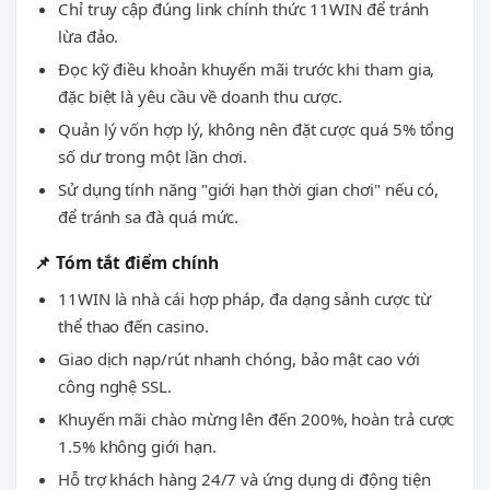
Chỉ truy cập đúng link chính thức 11WIN để tránh
lừa đảo.
Đọc kỹ điều khoản khuyến mãi trước khi tham gia,
đặc biệt là yêu cầu về doanh thu cược.
Quản lý vốn hợp lý, không nên đặt cược quá 5% tổng
số dư trong một lần chơi.
Sử dụng tính năng "giới hạn thời gian chơi" nếu có,
để tránh sa đà quá mức.
📌 Tóm tắt điểm chính
11WIN là nhà cái hợp pháp, đa dạng sảnh cược từ
thể thao đến casino.
Giao dịch nạp/rút nhanh chóng, bảo mật cao với
công nghệ SSL.
Khuyến mãi chào mừng lên đến 200%, hoàn trả cược
1.5% không giới hạn.
Hỗ trợ khách hàng 24/7 và ứng dụng di động tiện