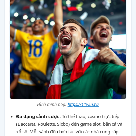
Hình minh hoạ:
https://11win.tv/
Đa dạng sảnh cược:
Từ thể thao, casino trực tiếp
(Baccarat, Roulette, Sicbo) đến game slot, bắn cá và
xổ số. Mỗi sảnh đều hợp tác với các nhà cung cấp