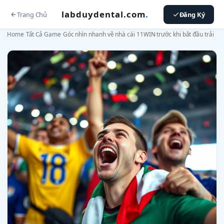
labduydental.com
.
Trang Chủ
Đăng Ký
Home
›
Tất Cả Game
›
Góc nhìn nhanh về nhà cái 11WIN trước khi bắt đầu trải