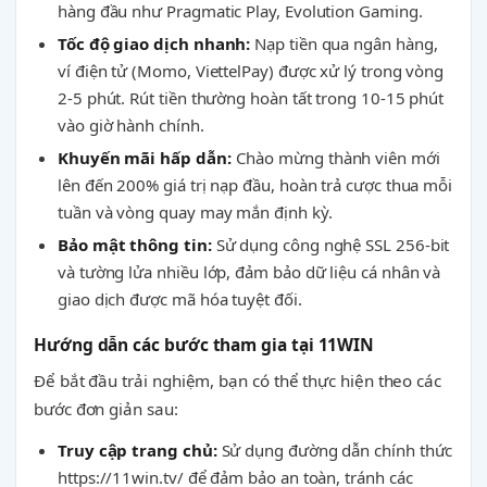
hàng đầu như Pragmatic Play, Evolution Gaming.
Tốc độ giao dịch nhanh:
Nạp tiền qua ngân hàng,
ví điện tử (Momo, ViettelPay) được xử lý trong vòng
2-5 phút. Rút tiền thường hoàn tất trong 10-15 phút
vào giờ hành chính.
Khuyến mãi hấp dẫn:
Chào mừng thành viên mới
lên đến 200% giá trị nạp đầu, hoàn trả cược thua mỗi
tuần và vòng quay may mắn định kỳ.
Bảo mật thông tin:
Sử dụng công nghệ SSL 256-bit
và tường lửa nhiều lớp, đảm bảo dữ liệu cá nhân và
giao dịch được mã hóa tuyệt đối.
Hướng dẫn các bước tham gia tại 11WIN
Để bắt đầu trải nghiệm, bạn có thể thực hiện theo các
bước đơn giản sau:
Truy cập trang chủ:
Sử dụng đường dẫn chính thức
https://11win.tv/ để đảm bảo an toàn, tránh các