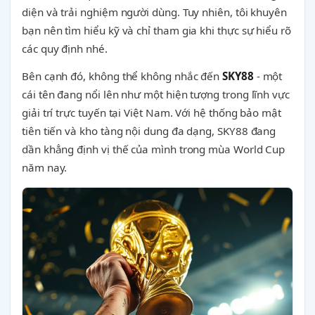
diện và trải nghiệm người dùng. Tuy nhiên, tôi khuyên
bạn nên tìm hiểu kỹ và chỉ tham gia khi thực sự hiểu rõ
các quy định nhé.
Bên cạnh đó, không thể không nhắc đến
SKY88
- một
cái tên đang nổi lên như một hiện tượng trong lĩnh vực
giải trí trực tuyến tại Việt Nam. Với hệ thống bảo mật
tiên tiến và kho tàng nội dung đa dạng, SKY88 đang
dần khẳng định vị thế của mình trong mùa World Cup
năm nay.