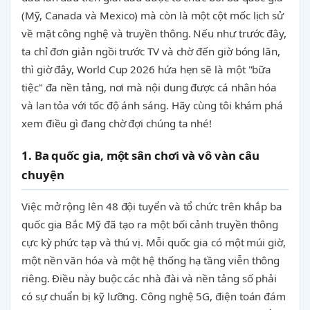
(Mỹ, Canada và Mexico) mà còn là một cột mốc lịch sử
về mặt công nghệ và truyền thông. Nếu như trước đây,
ta chỉ đơn giản ngồi trước TV và chờ đến giờ bóng lăn,
thì giờ đây, World Cup 2026 hứa hẹn sẽ là một "bữa
tiệc" đa nền tảng, nơi mà nội dung được cá nhân hóa
và lan tỏa với tốc độ ánh sáng. Hãy cùng tôi khám phá
xem điều gì đang chờ đợi chúng ta nhé!
1. Ba quốc gia, một sân chơi và vô vàn câu
chuyện
Việc mở rộng lên 48 đội tuyển và tổ chức trên khắp ba
quốc gia Bắc Mỹ đã tạo ra một bối cảnh truyền thông
cực kỳ phức tạp và thú vị. Mỗi quốc gia có một múi giờ,
một nền văn hóa và một hệ thống hạ tầng viễn thông
riêng. Điều này buộc các nhà đài và nền tảng số phải
có sự chuẩn bị kỹ lưỡng. Công nghệ 5G, điện toán đám