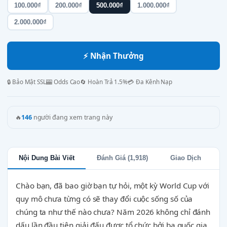
100.000₫
200.000₫
500.000₫
1.000.000₫
2.000.000₫
⚡ Nhận Thưởng
🔒 Bảo Mật SSL
🎰 Odds Cao
🔄 Hoàn Trả 1.5%
💳 Đa Kênh Nạp
🔥
146
người đang xem trang này
Nội Dung Bài Viết
Đánh Giá (1,918)
Giao Dịch
Chào bạn, đã bao giờ bạn tự hỏi, một kỳ World Cup với
quy mô chưa từng có sẽ thay đổi cuộc sống số của
chúng ta như thế nào chưa? Năm 2026 không chỉ đánh
dấu lần đầu tiên giải đấu được tổ chức bởi ba quốc gia