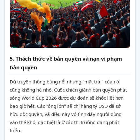
5. Thách thức về bản quyền và nạn vi phạm
bản quyền
Dù truyền thông bùng nổ, nhưng "mặt trái" của nó
cũng không hề nhỏ. Cuộc chiến giành bản quyền phát
sóng World Cup 2026 được dự đoán sẽ khốc liệt hơn
bao giờ hết. Các "ông lớn" sẽ chi hàng tỷ USD để sở
hữu độc quyền, và điều này vô tình đẩy người dùng
vào thế khó, đặc biệt là ở các thị trường đang phát
triển.