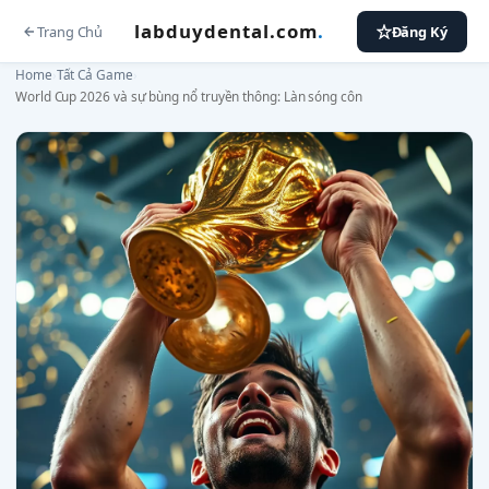
labduydental.com
.
Trang Chủ
Đăng Ký
Home
›
Tất Cả Game
›
World Cup 2026 và sự bùng nổ truyền thông: Làn sóng côn