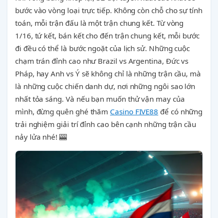
bước vào vòng loại trực tiếp. Không còn chỗ cho sự tính
toán, mỗi trận đấu là một trận chung kết. Từ vòng
1/16, tứ kết, bán kết cho đến trận chung kết, mỗi bước
đi đều có thể là bước ngoặt của lịch sử. Những cuộc
chạm trán đỉnh cao như Brazil vs Argentina, Đức vs
Pháp, hay Anh vs Ý sẽ không chỉ là những trận cầu, mà
là những cuộc chiến danh dự, nơi những ngôi sao lớn
nhất tỏa sáng. Và nếu bạn muốn thử vận may của
mình, đừng quên ghé thăm
Casino FIVE88
để có những
trải nghiệm giải trí đỉnh cao bên cạnh những trận cầu
nảy lửa nhé! 🎰