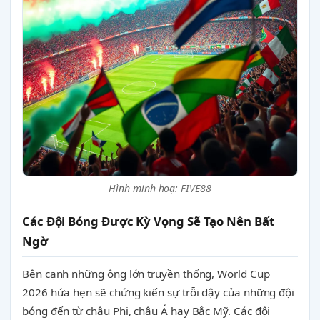
Hình minh hoạ: FIVE88
Các Đội Bóng Được Kỳ Vọng Sẽ Tạo Nên Bất
Ngờ
Bên cạnh những ông lớn truyền thống, World Cup
2026 hứa hẹn sẽ chứng kiến sự trỗi dậy của những đội
bóng đến từ châu Phi, châu Á hay Bắc Mỹ. Các đội