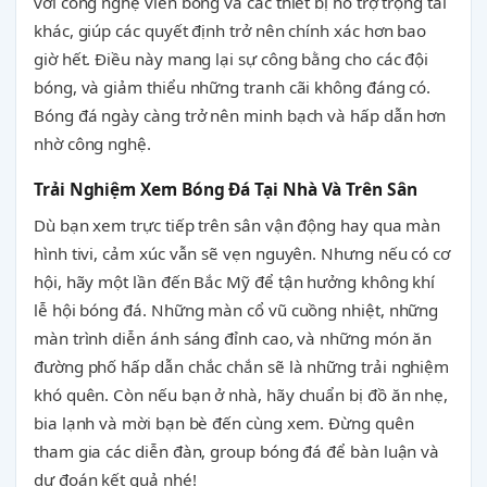
với công nghệ viền bóng và các thiết bị hỗ trợ trọng tài
khác, giúp các quyết định trở nên chính xác hơn bao
giờ hết. Điều này mang lại sự công bằng cho các đội
bóng, và giảm thiểu những tranh cãi không đáng có.
Bóng đá ngày càng trở nên minh bạch và hấp dẫn hơn
nhờ công nghệ.
Trải Nghiệm Xem Bóng Đá Tại Nhà Và Trên Sân
Dù bạn xem trực tiếp trên sân vận động hay qua màn
hình tivi, cảm xúc vẫn sẽ vẹn nguyên. Nhưng nếu có cơ
hội, hãy một lần đến Bắc Mỹ để tận hưởng không khí
lễ hội bóng đá. Những màn cổ vũ cuồng nhiệt, những
màn trình diễn ánh sáng đỉnh cao, và những món ăn
đường phố hấp dẫn chắc chắn sẽ là những trải nghiệm
khó quên. Còn nếu bạn ở nhà, hãy chuẩn bị đồ ăn nhẹ,
bia lạnh và mời bạn bè đến cùng xem. Đừng quên
tham gia các diễn đàn, group bóng đá để bàn luận và
dự đoán kết quả nhé!