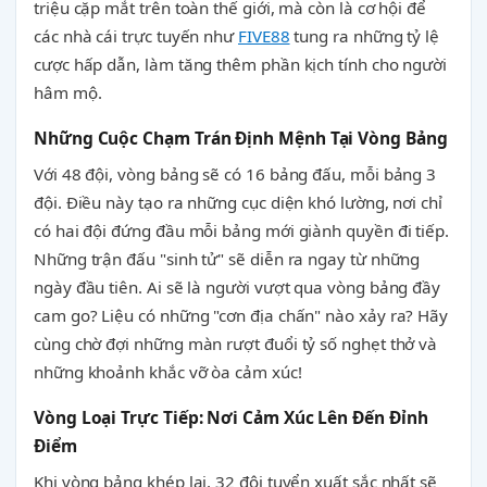
triệu cặp mắt trên toàn thế giới, mà còn là cơ hội để
các nhà cái trực tuyến như
FIVE88
tung ra những tỷ lệ
cược hấp dẫn, làm tăng thêm phần kịch tính cho người
hâm mộ.
Những Cuộc Chạm Trán Định Mệnh Tại Vòng Bảng
Với 48 đội, vòng bảng sẽ có 16 bảng đấu, mỗi bảng 3
đội. Điều này tạo ra những cục diện khó lường, nơi chỉ
có hai đội đứng đầu mỗi bảng mới giành quyền đi tiếp.
Những trận đấu "sinh tử" sẽ diễn ra ngay từ những
ngày đầu tiên. Ai sẽ là người vượt qua vòng bảng đầy
cam go? Liệu có những "cơn địa chấn" nào xảy ra? Hãy
cùng chờ đợi những màn rượt đuổi tỷ số nghẹt thở và
những khoảnh khắc vỡ òa cảm xúc!
Vòng Loại Trực Tiếp: Nơi Cảm Xúc Lên Đến Đỉnh
Điểm
Khi vòng bảng khép lại, 32 đội tuyển xuất sắc nhất sẽ