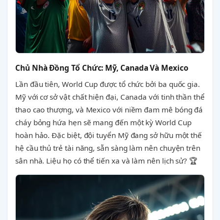
Chủ Nhà Đồng Tổ Chức: Mỹ, Canada Và Mexico
Lần đầu tiên, World Cup được tổ chức bởi ba quốc gia.
Mỹ với cơ sở vật chất hiện đại, Canada với tinh thần thể
thao cao thượng, và Mexico với niềm đam mê bóng đá
cháy bỏng hứa hẹn sẽ mang đến một kỳ World Cup
hoàn hảo. Đặc biệt, đội tuyển Mỹ đang sở hữu một thế
hệ cầu thủ trẻ tài năng, sẵn sàng làm nên chuyện trên
sân nhà. Liệu họ có thể tiến xa và làm nên lịch sử? 🏆