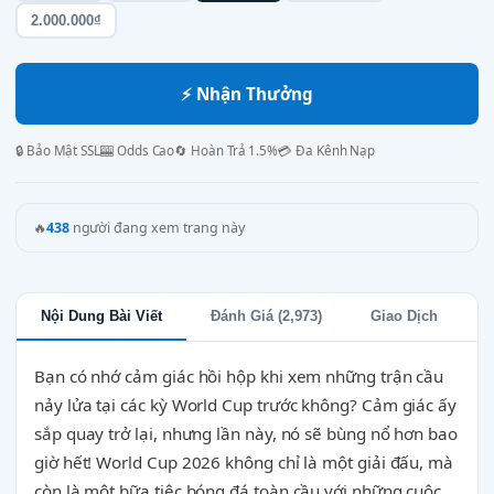
2.000.000₫
⚡ Nhận Thưởng
🔒 Bảo Mật SSL
🎰 Odds Cao
🔄 Hoàn Trả 1.5%
💳 Đa Kênh Nạp
🔥
438
người đang xem trang này
Nội Dung Bài Viết
Đánh Giá (2,973)
Giao Dịch
Bạn có nhớ cảm giác hồi hộp khi xem những trận cầu
nảy lửa tại các kỳ World Cup trước không? Cảm giác ấy
sắp quay trở lại, nhưng lần này, nó sẽ bùng nổ hơn bao
giờ hết! World Cup 2026 không chỉ là một giải đấu, mà
còn là một bữa tiệc bóng đá toàn cầu với những cuộc