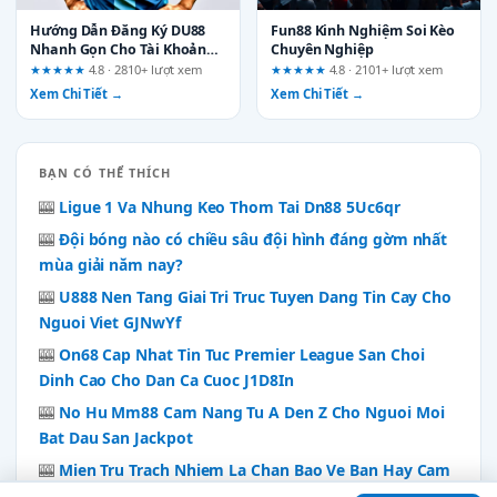
Hướng Dẫn Đăng Ký DU88
Fun88 Kinh Nghiệm Soi Kèo
Nhanh Gọn Cho Tài Khoản
Chuyên Nghiệp
Nhà Cái Mới
★★★★★
4.8 · 2810+ lượt xem
★★★★★
4.8 · 2101+ lượt xem
Xem Chi Tiết →
Xem Chi Tiết →
BẠN CÓ THỂ THÍCH
🎰
Ligue 1 Va Nhung Keo Thom Tai Dn88 5Uc6qr
🎰
Đội bóng nào có chiều sâu đội hình đáng gờm nhất
mùa giải năm nay?
🎰
U888 Nen Tang Giai Tri Truc Tuyen Dang Tin Cay Cho
Nguoi Viet GJNwYf
🎰
On68 Cap Nhat Tin Tuc Premier League San Choi
Dinh Cao Cho Dan Ca Cuoc J1D8In
🎰
No Hu Mm88 Cam Nang Tu A Den Z Cho Nguoi Moi
Bat Dau San Jackpot
🎰
Mien Tru Trach Nhiem La Chan Bao Ve Ban Hay Cam
Bay Tu Nha Cung Cap