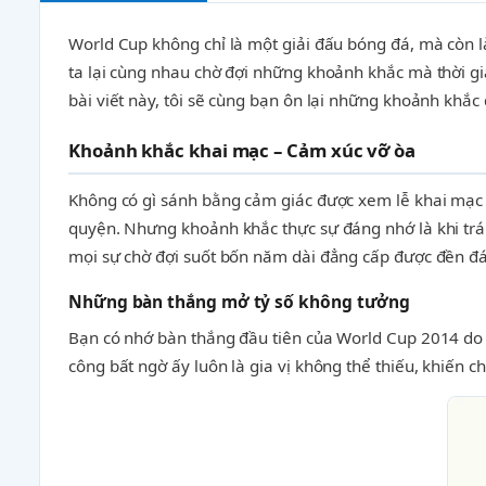
World Cup không chỉ là một giải đấu bóng đá, mà còn 
ta lại cùng nhau chờ đợi những khoảnh khắc mà thời g
bài viết này, tôi sẽ cùng bạn ôn lại những khoảnh khắ
Khoảnh khắc khai mạc – Cảm xúc vỡ òa
Không có gì sánh bằng cảm giác được xem lễ khai mạc 
quyện. Nhưng khoảnh khắc thực sự đáng nhớ là khi trái 
mọi sự chờ đợi suốt bốn năm dài đẳng cấp được đền đ
Những bàn thắng mở tỷ số không tưởng
Bạn có nhớ bàn thắng đầu tiên của World Cup 2014 d
công bất ngờ ấy luôn là gia vị không thể thiếu, khiến c