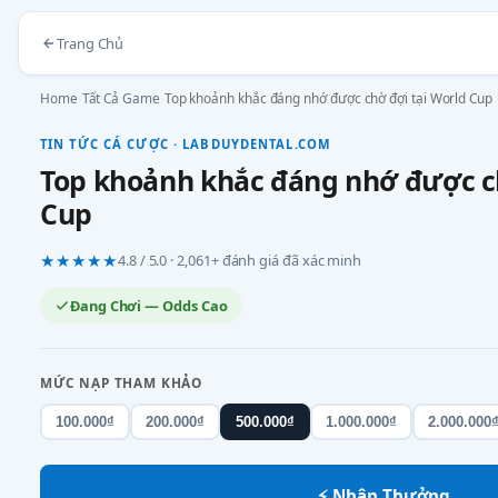
Trang Chủ
Home
›
Tất Cả Game
›
Top khoảnh khắc đáng nhớ được chờ đợi tại World Cup
TIN TỨC CÁ CƯỢC · LABDUYDENTAL.COM
Top khoảnh khắc đáng nhớ được ch
Cup
★★★★★
4.8 / 5.0 · 2,061+ đánh giá đã xác minh
Đang Chơi — Odds Cao
MỨC NẠP THAM KHẢO
100.000₫
200.000₫
500.000₫
1.000.000₫
2.000.000
⚡ Nhận Thưởng