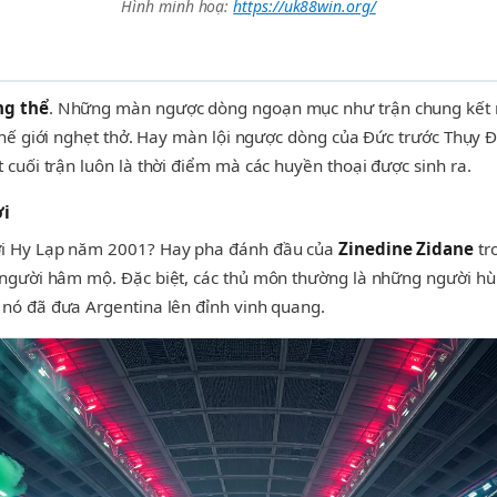
Hình minh hoạ:
https://uk88win.org/
ng thể
. Những màn ngược dòng ngoạn mục như trận chung kết 
ả thế giới nghẹt thở. Hay màn lội ngược dòng của Đức trước Thụ
cuối trận luôn là thời điểm mà các huyền thoại được sinh ra.
ời
i Hy Lạp năm 2001? Hay pha đánh đầu của
Zinedine Zidane
tr
 người hâm mộ. Đặc biệt, các thủ môn thường là những người h
 nó đã đưa Argentina lên đỉnh vinh quang.