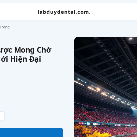
labduydental.com
.
 Trong
Được Mong Chờ
ới Hiện Đại
₫