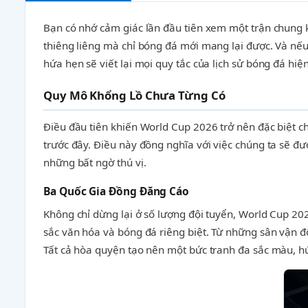
Bạn có nhớ cảm giác lần đầu tiên xem một trận chung kế
thiêng liêng mà chỉ bóng đá mới mang lại được. Và nếu
hứa hẹn sẽ viết lại mọi quy tắc của lịch sử bóng đá hiệ
Quy Mô Khổng Lồ Chưa Từng Có
Điều đầu tiên khiến World Cup 2026 trở nên đặc biệt chí
trước đây. Điều này đồng nghĩa với việc chúng ta sẽ đ
những bất ngờ thú vị.
Ba Quốc Gia Đồng Đăng Cáo
Không chỉ dừng lại ở số lượng đội tuyển, World Cup 202
sắc văn hóa và bóng đá riêng biệt. Từ những sân vận độ
Tất cả hòa quyện tạo nên một bức tranh đa sắc màu, 