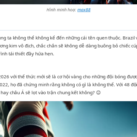
Hình minh hoạ:
max88
ng ta không thể không kể đến những cái tên quen thuộc. Brazil v
 đương kim vô địch, chắc chắn sẽ không dễ dàng buông bỏ chiếc c
nh tái thiết đầy hứa hẹn.
26 với thể thức mới sẽ là cơ hội vàng cho những đội bóng được c
2, họ đã chứng minh rằng không có gì là không thể. Với 48 đội, 
 hay châu Á sẽ lọt vào trận chung kết không? 😉