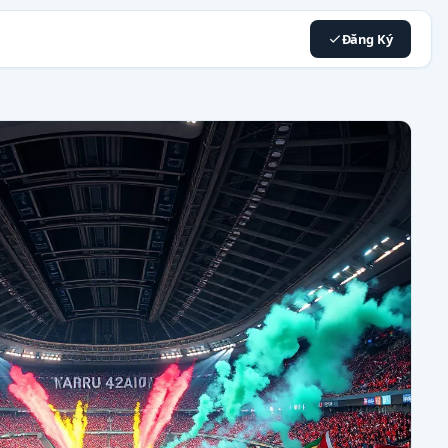
Đăng Ký