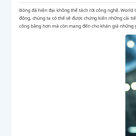
Bóng đá hiện đại không thể tách rời công nghệ. World 
động, chúng ta có thể sẽ được chứng kiến những cải tiến
công bằng hơn mà còn mang đến cho khán giả những góc