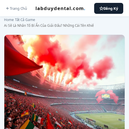
labduydental.com
.
Trang Chủ
Đăng Ký
Home
›
Tất Cả Game
›
Ai Sẽ Là Nhân Tố Bí Ẩn Của Giải Đấu? Những Cái Tên Khiế