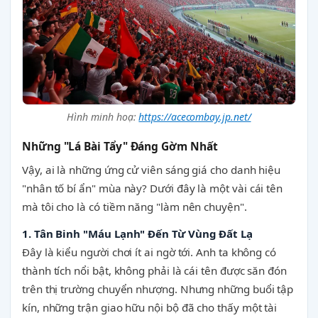
Hình minh hoạ:
https://acecombay.jp.net/
Những "Lá Bài Tẩy" Đáng Gờm Nhất
Vậy, ai là những ứng cử viên sáng giá cho danh hiệu
"nhân tố bí ẩn" mùa này? Dưới đây là một vài cái tên
mà tôi cho là có tiềm năng "làm nên chuyện".
1. Tân Binh "Máu Lạnh" Đến Từ Vùng Đất Lạ
Đây là kiểu người chơi ít ai ngờ tới. Anh ta không có
thành tích nổi bật, không phải là cái tên được săn đón
trên thị trường chuyển nhượng. Nhưng những buổi tập
kín, những trận giao hữu nội bộ đã cho thấy một tài