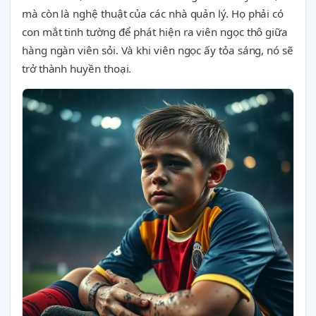
mà còn là nghệ thuật của các nhà quản lý. Họ phải có
con mắt tinh tường để phát hiện ra viên ngọc thô giữa
hàng ngàn viên sỏi. Và khi viên ngọc ấy tỏa sáng, nó sẽ
trở thành huyền thoại.