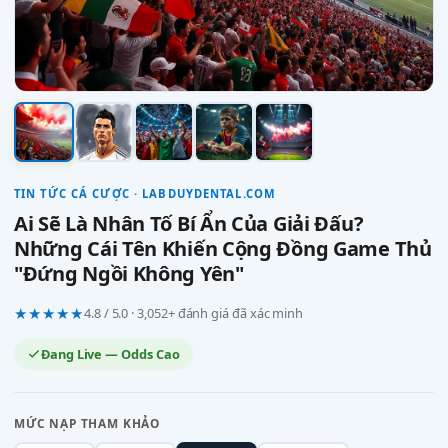
TIN TỨC CÁ CƯỢC · LABDUYDENTAL.COM
Ai Sẽ Là Nhân Tố Bí Ẩn Của Giải Đấu?
Những Cái Tên Khiến Cộng Đồng Game Thủ
"Đứng Ngồi Không Yên"
★★★★★
4.8 / 5.0 · 3,052+ đánh giá đã xác minh
Đang Live — Odds Cao
MỨC NẠP THAM KHẢO