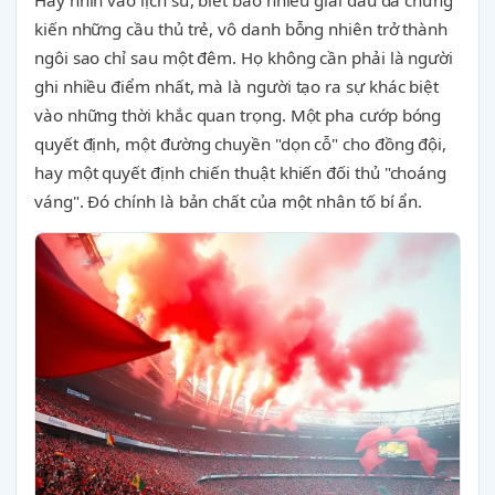
Hãy nhìn vào lịch sử, biết bao nhiêu giải đấu đã chứng
kiến những cầu thủ trẻ, vô danh bỗng nhiên trở thành
ngôi sao chỉ sau một đêm. Họ không cần phải là người
ghi nhiều điểm nhất, mà là người tạo ra sự khác biệt
vào những thời khắc quan trọng. Một pha cướp bóng
quyết định, một đường chuyền "dọn cỗ" cho đồng đội,
hay một quyết định chiến thuật khiến đối thủ "choáng
váng". Đó chính là bản chất của một nhân tố bí ẩn.