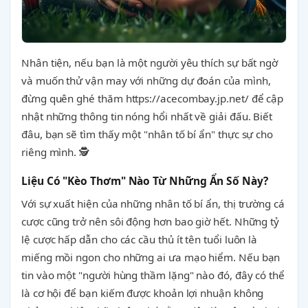
Nhân tiện, nếu bạn là một người yêu thích sự bất ngờ
và muốn thử vận may với những dự đoán của mình,
đừng quên ghé thăm https://acecombay.jp.net/ để cập
nhật những thông tin nóng hổi nhất về giải đấu. Biết
đâu, bạn sẽ tìm thấy một "nhân tố bí ẩn" thực sự cho
riêng mình. 🕵️
Liệu Có "Kèo Thơm" Nào Từ Những Ẩn Số Này?
Với sự xuất hiện của những nhân tố bí ẩn, thị trường cá
cược cũng trở nên sôi động hơn bao giờ hết. Những tỷ
lệ cược hấp dẫn cho các cầu thủ ít tên tuổi luôn là
miếng mồi ngon cho những ai ưa mạo hiểm. Nếu bạn
tin vào một "người hùng thầm lặng" nào đó, đây có thể
là cơ hội để bạn kiếm được khoản lợi nhuận không