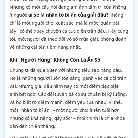
Nhưng có một câu hỏi đang ám ảnh tâm trí của không
ít người:
ai sẽ là nhân tố bí ẩn của giải đấu?
Không
chỉ là một người chơi xuất sắc, mà là một "quân bài
tẩy" có thể xoay chuyển cả cục diện trận đấu. Hãy cùng
tôi, một người đã theo dõi vô số mùa giải, phỏng đoán
về những cái tên tiềm năng nhất.
Khi "Người Hùng" Không Còn Là Ẩn Số
Chúng ta đã quá quen với những siêu sao hàng đầu.
Họ là những người luôn tỏa sáng, gánh vác cả đội trên
vai. Nhưng giải đấu năm nay có một điểm đặc biệt:
tính bất ngờ. Các đội tuyển đã có sự chuẩn bị kỹ lưỡng,
và họ biết rõ điểm mạnh, điểm yếu của nhau. Vì thế,
một "nhân tố bí ẩn" – một người chơi ít tên tuổi hơn
nhưng có khả năng "gây sốc" – mới chính là chìa khóa
dẫn đến chiến thắng.