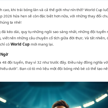
 cao, khi trái bóng lăn và cả thế giới như nín thở? World Cup l
p 2026 hứa hẹn sẽ còn đặc biệt hơn nữa, với những thay đổi ch
chúng ta nhé!
g đá kéo dài, quy tụ những ngôi sao sáng nhất, những đội tuyển 
, viết nên những câu chuyện cổ tích giữa đời thực. Và tất nhiên,
chỉ có
World Cup
mới mang lại.
 Ngờ
a 48 đội tuyển, thay vì 32 như trước đây. Điều này đồng nghĩa vớ
"chiếu dưới". Bạn có tò mò liệu một đội bóng nhỏ bé có thể tạo 