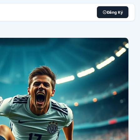
Đăng Ký