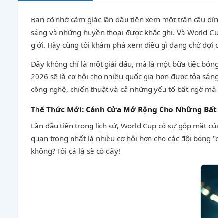
Bạn có nhớ cảm giác lần đầu tiên xem một trận cầu đỉnh
sáng và những huyền thoại được khắc ghi. Và World Cu
giới. Hãy cùng tôi khám phá xem điều gì đang chờ đợi 
Đây không chỉ là một giải đấu, mà là một bữa tiệc bón
2026 sẽ là cơ hội cho nhiều quốc gia hơn được tỏa sáng
công nghệ, chiến thuật và cả những yếu tố bất ngờ mà 
Thể Thức Mới: Cánh Cửa Mở Rộng Cho Những Bất
Lần đầu tiên trong lịch sử, World Cup có sự góp mặt củ
quan trọng nhất là nhiều cơ hội hơn cho các đội bóng 
không? Tôi cá là sẽ có đấy!