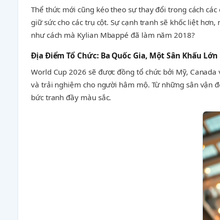
Thể thức mới cũng kéo theo sự thay đổi trong cách các 
giữ sức cho các trụ cột. Sự cạnh tranh sẽ khốc liệt hơ
như cách mà Kylian Mbappé đã làm năm 2018?
Địa Điểm Tổ Chức: Ba Quốc Gia, Một Sân Khấu Lớn
World Cup 2026 sẽ được đồng tổ chức bởi Mỹ, Canada v
và trải nghiệm cho người hâm mộ. Từ những sân vận độ
bức tranh đầy màu sắc.