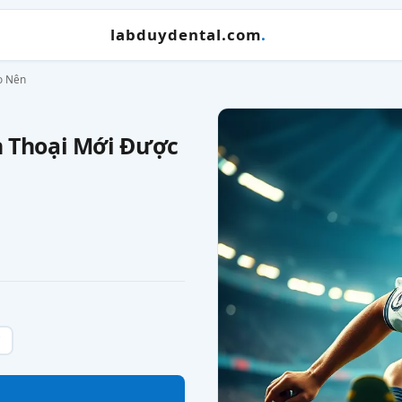
labduydental.com
.
o Nên
 Thoại Mới Được
₫