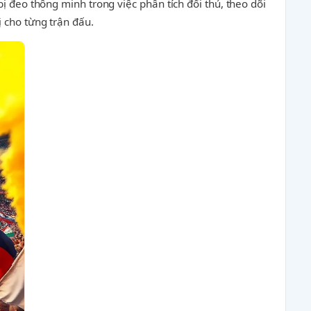
ị đeo thông minh trong việc phân tích đối thủ, theo dõi
ị cho từng trận đấu.