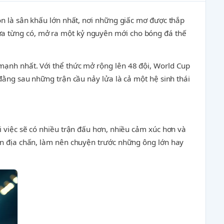
uôn là sân khấu lớn nhất, nơi những giấc mơ được thắp
ưa từng có, mở ra một kỷ nguyên mới cho bóng đá thế
mạnh nhất. Với thể thức mở rộng lên 48 đội, World Cup
 đằng sau những trận cầu nảy lửa là cả một hệ sinh thái
i việc sẽ có nhiều trận đấu hơn, nhiều cảm xúc hơn và
nên địa chấn, làm nên chuyện trước những ông lớn hay