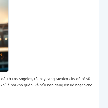
 đấu ở Los Angeles, rồi bay sang Mexico City để cổ vũ
 khí lễ hội khó quên. Và nếu bạn đang lên kế hoạch cho