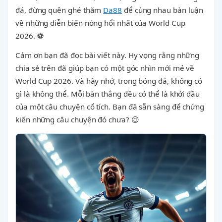
đá, đừng quên ghé thăm
Da88
để cùng nhau bàn luận
về những diễn biến nóng hổi nhất của World Cup
2026. ⚽
Cảm ơn bạn đã đọc bài viết này. Hy vọng rằng những
chia sẻ trên đã giúp bạn có một góc nhìn mới mẻ về
World Cup 2026. Và hãy nhớ, trong bóng đá, không có
gì là không thể. Mỗi bàn thắng đều có thể là khởi đầu
của một câu chuyện cổ tích. Bạn đã sẵn sàng để chứng
kiến những câu chuyện đó chưa? 😉