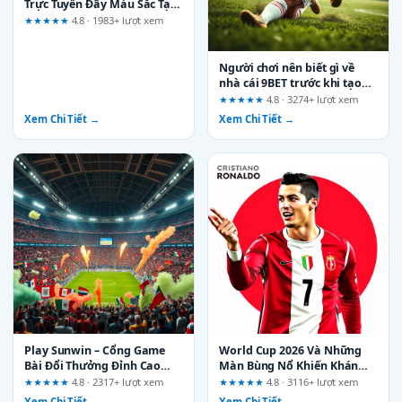
Trực Tuyến Đầy Màu Sắc Tại
mu88 com
★★★★★
4.8 · 1983+ lượt xem
Người chơi nên biết gì về
nhà cái 9BET trước khi tạo
tài khoản
★★★★★
4.8 · 3274+ lượt xem
Xem Chi Tiết →
Xem Chi Tiết →
Play Sunwin – Cổng Game
World Cup 2026 Và Những
Bài Đổi Thưởng Đỉnh Cao
Màn Bùng Nổ Khiến Khán
Cho Dân Công Nghệ
Đài Vỡ Òa Trong Cảm Xúc
★★★★★
4.8 · 2317+ lượt xem
★★★★★
4.8 · 3116+ lượt xem
Xem Chi Tiết →
Xem Chi Tiết →