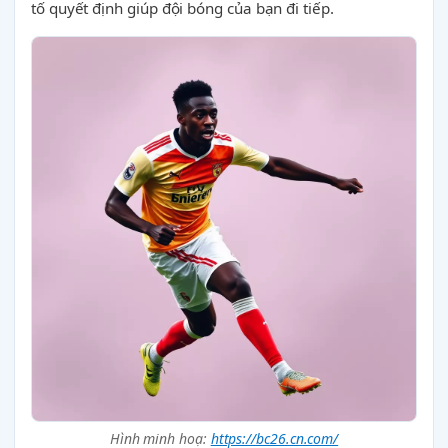
tố quyết định giúp đội bóng của bạn đi tiếp.
Hình minh hoạ:
https://bc26.cn.com/