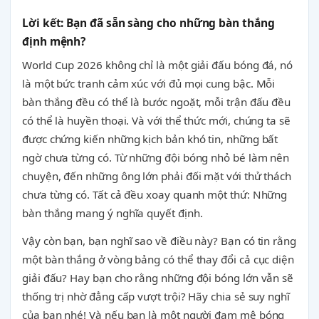
Lời kết: Bạn đã sẵn sàng cho những bàn thắng
định mệnh?
World Cup 2026 không chỉ là một giải đấu bóng đá, nó
là một bức tranh cảm xúc với đủ mọi cung bậc. Mỗi
bàn thắng đều có thể là bước ngoặt, mỗi trận đấu đều
có thể là huyền thoại. Và với thể thức mới, chúng ta sẽ
được chứng kiến những kịch bản khó tin, những bất
ngờ chưa từng có. Từ những đội bóng nhỏ bé làm nên
chuyện, đến những ông lớn phải đối mặt với thử thách
chưa từng có. Tất cả đều xoay quanh một thứ: Những
bàn thắng mang ý nghĩa quyết định.
Vậy còn bạn, bạn nghĩ sao về điều này? Bạn có tin rằng
một bàn thắng ở vòng bảng có thể thay đổi cả cục diện
giải đấu? Hay bạn cho rằng những đội bóng lớn vẫn sẽ
thống trị nhờ đẳng cấp vượt trội? Hãy chia sẻ suy nghĩ
của bạn nhé! Và nếu bạn là một người đam mê bóng