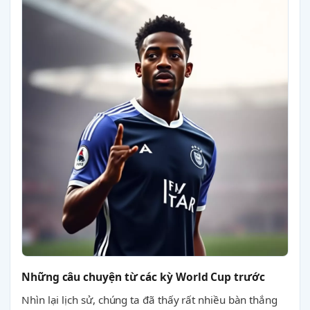
Những câu chuyện từ các kỳ World Cup trước
Nhìn lại lịch sử, chúng ta đã thấy rất nhiều bàn thắng