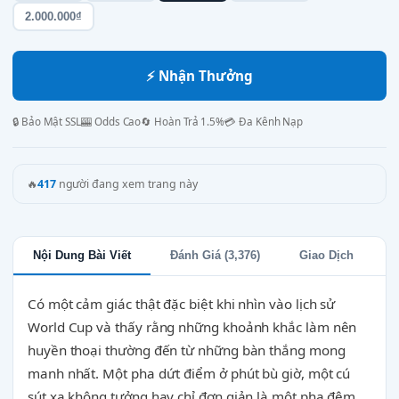
2.000.000₫
⚡ Nhận Thưởng
🔒 Bảo Mật SSL
🎰 Odds Cao
🔄 Hoàn Trả 1.5%
💳 Đa Kênh Nạp
🔥
417
người đang xem trang này
Nội Dung Bài Viết
Đánh Giá (3,376)
Giao Dịch
Có một cảm giác thật đặc biệt khi nhìn vào lịch sử
World Cup và thấy rằng những khoảnh khắc làm nên
huyền thoại thường đến từ những bàn thắng mong
manh nhất. Một pha dứt điểm ở phút bù giờ, một cú
sút xa không tưởng hay chỉ đơn giản là một pha đệm