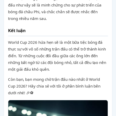
đấu như vậy sẽ là minh chứng cho sự phát triển của
bóng đá châu Phi, và chắc chắn sẽ được nhắc đến
trong nhiều năm sau.
Kết luận
World Cup 2026 hứa hẹn sẽ là một bữa tiệc bóng đá
thực sự với vô số những trận đấu có thể trở thành kinh
điển. Từ những cuộc đối đầu giữa các ông lớn đến
những bất ngờ từ các đội bóng nhỏ, tất cả đều tạo nên
một giải đấu khó quên.
Còn bạn, bạn mong chờ trận đấu nào nhất ở World
Cup 2026? Hãy chia sẻ với tôi ở phần bình luận bên
dưới nhé! 🎉⚽