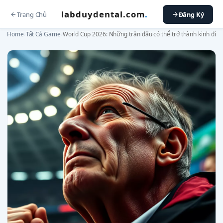
labduydental.com
.
Trang Chủ
Đăng Ký
Home
›
Tất Cả Game
›
World Cup 2026: Những trận đấu có thể trở thành kinh đi