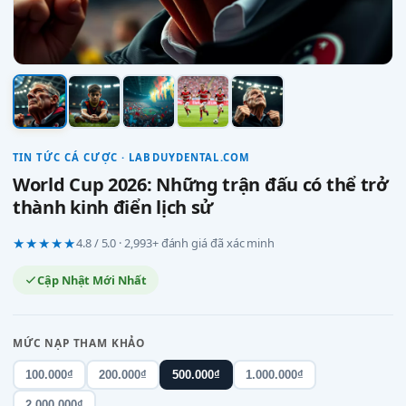
TIN TỨC CÁ CƯỢC · LABDUYDENTAL.COM
World Cup 2026: Những trận đấu có thể trở
thành kinh điển lịch sử
★★★★★
4.8 / 5.0 · 2,993+ đánh giá đã xác minh
Cập Nhật Mới Nhất
MỨC NẠP THAM KHẢO
100.000₫
200.000₫
500.000₫
1.000.000₫
2.000.000₫