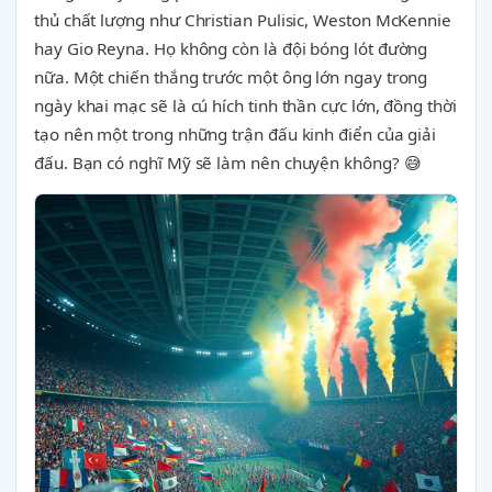
thủ chất lượng như Christian Pulisic, Weston McKennie
hay Gio Reyna. Họ không còn là đội bóng lót đường
nữa. Một chiến thắng trước một ông lớn ngay trong
ngày khai mạc sẽ là cú hích tinh thần cực lớn, đồng thời
tạo nên một trong những trận đấu kinh điển của giải
đấu. Bạn có nghĩ Mỹ sẽ làm nên chuyện không? 😅