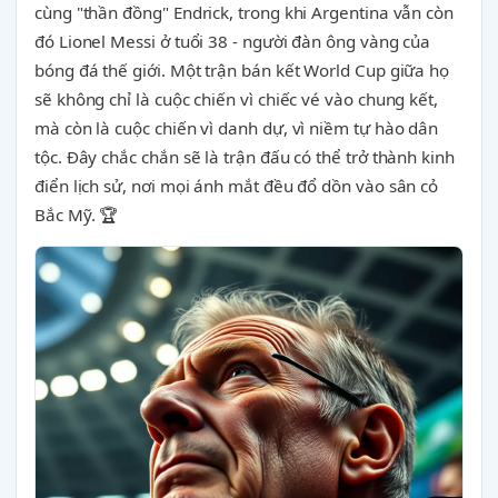
cùng "thần đồng" Endrick, trong khi Argentina vẫn còn
đó Lionel Messi ở tuổi 38 - người đàn ông vàng của
bóng đá thế giới. Một trận bán kết World Cup giữa họ
sẽ không chỉ là cuộc chiến vì chiếc vé vào chung kết,
mà còn là cuộc chiến vì danh dự, vì niềm tự hào dân
tộc. Đây chắc chắn sẽ là trận đấu có thể trở thành kinh
điển lịch sử, nơi mọi ánh mắt đều đổ dồn vào sân cỏ
Bắc Mỹ. 🏆