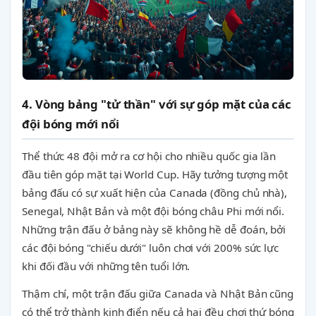
4. Vòng bảng "tử thần" với sự góp mặt của các
đội bóng mới nổi
Thể thức 48 đội mở ra cơ hội cho nhiều quốc gia lần
đầu tiên góp mặt tại World Cup. Hãy tưởng tượng một
bảng đấu có sự xuất hiện của Canada (đồng chủ nhà),
Senegal, Nhật Bản và một đội bóng châu Phi mới nổi.
Những trận đấu ở bảng này sẽ không hề dễ đoán, bởi
các đội bóng "chiếu dưới" luôn chơi với 200% sức lực
khi đối đầu với những tên tuổi lớn.
Thậm chí, một trận đấu giữa Canada và Nhật Bản cũng
có thể trở thành kinh điển nếu cả hai đều chơi thứ bóng