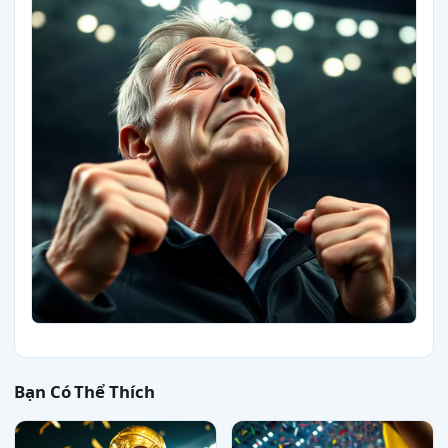
Bạn Có Thể Thích