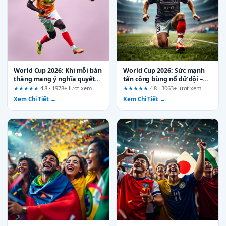
World Cup 2026: Khi mỗi bàn
World Cup 2026: Sức mạnh
thắng mang ý nghĩa quyết
tấn công bùng nổ dữ dội –
định
Điều gì đang chờ đón chúng
★★★★★
4.8 · 1978+ lượt xem
★★★★★
4.8 · 3063+ lượt xem
ta?
Xem Chi Tiết →
Xem Chi Tiết →