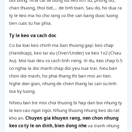
doi bong. Nha cai se dung du lieu lich su, phong do,
chan thuong, thoi tiet,... de tinh toan. Sau do, ho dua ra
ty le keo ma ho cho rang co the can bang duoc luong
tien cuoc tu hai phia.
Ty le keo va cach doc
Co ba loai keo chinh ma ban thuong gap: keo chap
(Handicap), keo tai xiu (Over/Under) va keo 1x2 (Chau
Au). Moi loai deu co cach tinh rieng. Vi du, keo chap 0.5
co nghia la doi manh chap doi yeu nua trai. Neu ban
chon doi manh, ho phai thang thi ban moi an tien.
Nghe don gian, nhung de chien thang lai can su tinh
toa ky luong.
Nhieu ban tre moi choi thuong bi hap dan boi nhung ty
le keo cao ngat ngoi. Nhung thuong nhung keo do rat
kho an.
Chuyen gia khuyen rang, nen chon nhung
keo co ty le on dinh, bien dong nhe
va tranh nhung