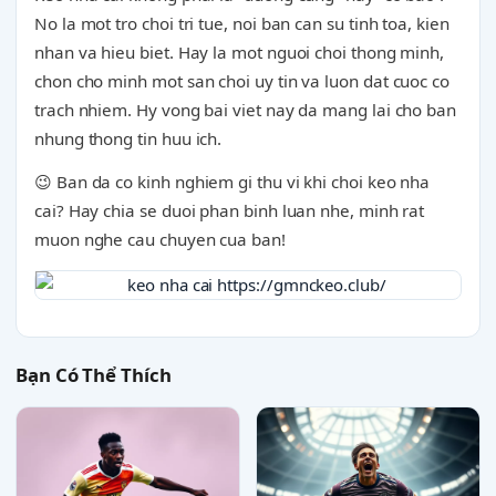
No la mot tro choi tri tue, noi ban can su tinh toa, kien
nhan va hieu biet. Hay la mot nguoi choi thong minh,
chon cho minh mot san choi uy tin va luon dat cuoc co
trach nhiem. Hy vong bai viet nay da mang lai cho ban
nhung thong tin huu ich.
😉 Ban da co kinh nghiem gi thu vi khi choi keo nha
cai? Hay chia se duoi phan binh luan nhe, minh rat
muon nghe cau chuyen cua ban!
Bạn Có Thể Thích