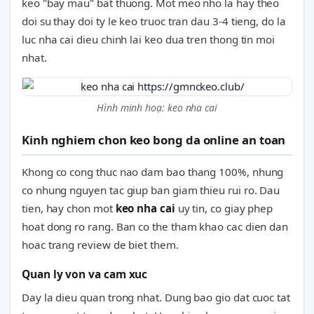
keo "bay mau" bat thuong. Mot meo nho la hay theo
doi su thay doi ty le keo truoc tran dau 3-4 tieng, do la
luc nha cai dieu chinh lai keo dua tren thong tin moi
nhat.
Hình minh hoạ: keo nha cai
Kinh nghiem chon keo bong da online an toan
Khong co cong thuc nao dam bao thang 100%, nhung
co nhung nguyen tac giup ban giam thieu rui ro. Dau
tien, hay chon mot
keo nha cai
uy tin, co giay phep
hoat dong ro rang. Ban co the tham khao cac dien dan
hoac trang review de biet them.
Quan ly von va cam xuc
Day la dieu quan trong nhat. Dung bao gio dat cuoc tat