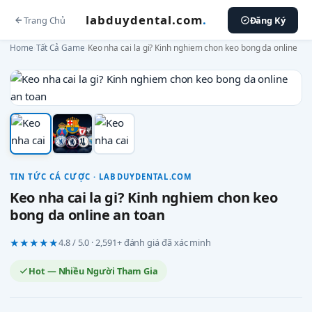
labduydental.com
.
Trang Chủ
Đăng Ký
Home
›
Tất Cả Game
›
Keo nha cai la gi? Kinh nghiem chon keo bong da online
TIN TỨC CÁ CƯỢC · LABDUYDENTAL.COM
Keo nha cai la gi? Kinh nghiem chon keo
bong da online an toan
★★★★★
4.8 / 5.0 · 2,591+ đánh giá đã xác minh
Hot — Nhiều Người Tham Gia