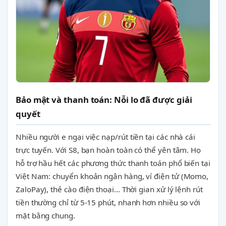
Bảo mật và thanh toán: Nỗi lo đã được giải
quyết
Nhiều người e ngại việc nạp/rút tiền tại các nhà cái
trực tuyến. Với S8, bạn hoàn toàn có thể yên tâm. Họ
hỗ trợ hầu hết các phương thức thanh toán phổ biến tại
Việt Nam: chuyển khoản ngân hàng, ví điện tử (Momo,
ZaloPay), thẻ cào điện thoại... Thời gian xử lý lệnh rút
tiền thường chỉ từ 5-15 phút, nhanh hơn nhiều so với
mặt bằng chung.