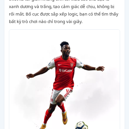
xanh dương và trắng, tạo cảm giác dễ chịu, không bị
rối mắt. Bố cục được sắp xếp logic, bạn có thể tìm thấy
bất kỳ trò chơi nào chỉ trong vài giây.