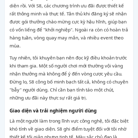
diện rồi. Với S8, các chương trình ưu đãi được thiết kế
rất thông minh và thực tế. Tân thủ khi đăng ký sẽ nhận
được gói thưởng chào mừng cực kỳ hậu hĩnh, giúp bạn
có vốn liếng để "khởi nghiệp". Ngoài ra còn có hoàn trả
hàng tuần, vòng quay may mắn, và nhiều event theo
mùa.
Tuy nhiên, tôi khuyên bạn nên đọc kỹ điều khoản trước
khi tham gia. Một số người chơi mới thường vội vàng
nhận thưởng mà không để ý đến vòng cược yêu cầu.
Đừng lo, S8 công bố minh bạch tất cả, không có chuyện
"bẫy" người dùng. Chỉ cần bạn tỉnh táo một chút,
những ưu đãi này thực sự rất giá trị.
Giao diện và trải nghiệm người dùng
Là một người làm trong lĩnh vực công nghệ, tôi đặc biệt
khó tính về giao diện. S8 ghi điểm tuyệt đối với tôi nhờ
thiết kế tối giản nhưng tinh tế. Màu sắc chủ đạo là