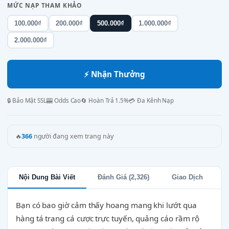
MỨC NẠP THAM KHẢO
100.000₫
200.000₫
500.000₫
1.000.000₫
2.000.000₫
⚡ Nhận Thưởng
🔒 Bảo Mật SSL
🎰 Odds Cao
🔄 Hoàn Trả 1.5%
💳 Đa Kênh Nạp
🔥
366
người đang xem trang này
Nội Dung Bài Viết
Đánh Giá (2,326)
Giao Dịch
Bạn có bao giờ cảm thấy hoang mang khi lướt qua
hàng tá trang cá cược trực tuyến, quảng cáo rầm rộ