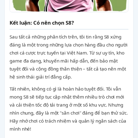
Kết luận: Có nên chọn S8?
Sau tất cả những phân tích trên, tôi tin rằng S8 xứng
đáng là một trong những lựa chọn hàng đầu cho người
chơi cá cược trực tuyến tại Việt Nam. Từ sự uy tín, kho
game đa dạng, khuyến mãi hấp dẫn, đến bảo mật
tuyệt đối và cộng đồng thân thiện – tất cả tạo nên một
hệ sinh thái giải trí đẳng cấp.
Tất nhiên, không có gì là hoàn hảo tuyệt đối. Tôi vẫn
mong S8 sẽ tiếp tục cập nhật thêm nhiều trò chơi mới
và cải thiện tốc độ tải trang ở một số khu vực. Nhưng
nhìn chung, đây là một "sân chơi" đáng để bạn thử sức.
Hãy nhớ chơi có trách nhiệm và quản lý ngân sách của
mình nhé!