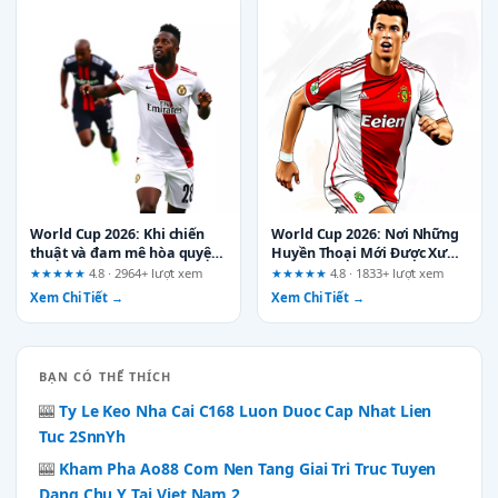
World Cup 2026: Khi chiến
World Cup 2026: Nơi Những
thuật và đam mê hòa quyện
Huyền Thoại Mới Được Xưng
hoàn hảo
Danh Toàn Cầu
★★★★★
4.8 · 2964+ lượt xem
★★★★★
4.8 · 1833+ lượt xem
Xem Chi Tiết →
Xem Chi Tiết →
BẠN CÓ THỂ THÍCH
🎰
Ty Le Keo Nha Cai C168 Luon Duoc Cap Nhat Lien
Tuc 2SnnYh
🎰
Kham Pha Ao88 Com Nen Tang Giai Tri Truc Tuyen
Dang Chu Y Tai Viet Nam 2