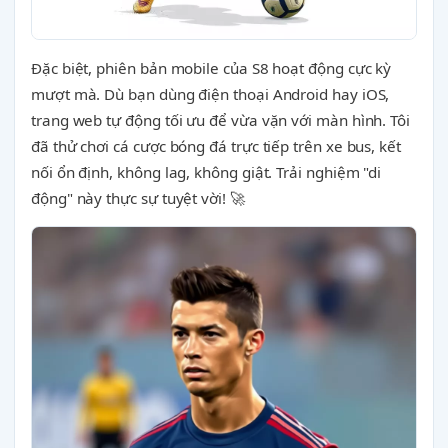
Đặc biệt, phiên bản mobile của S8 hoạt động cực kỳ
mượt mà. Dù bạn dùng điện thoại Android hay iOS,
trang web tự động tối ưu để vừa vặn với màn hình. Tôi
đã thử chơi cá cược bóng đá trực tiếp trên xe bus, kết
nối ổn định, không lag, không giật. Trải nghiệm "di
động" này thực sự tuyệt vời! 🚀