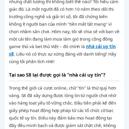
nhưng chất lượng thì không biết thế nào? Tôi hiểu cảm
giác đó. Là một người đã có hơn 10 năm theo dõi thị
trường công nghệ và giải trí số, tôi đã chứng kiến
không ít người bạn của mình "tiền mất tật mang" vì
chọn nhầm sân chơi. Hôm nay, tôi sẽ chia sẻ với bạn về
một cái tên đang làm mưa làm gió trong cộng đồng
game thủ và bet thủ Việt – đó chính là
nhà cái uy tín
s8
. Liệu nó có thực sự xứng đáng với danh tiếng? Hãy
cùng tôi phân tích nhé!
Tại sao S8 lại được gọi là "nhà cái uy tín"?
Trong thế giới cá cược online, chữ "tín" là thứ quý hơn
vàng. S8 đã xây dựng được lòng tin từ người chơi nhờ
vào hàng loạt yếu tố vững chắc. Đầu tiên phải kể đến
giấy phép hoạt động hợp pháp từ các tổ chức cờ bạc
quốc tế uy tín. Điều này đảm bảo mọi hoạt động tại
đây đều minh bạch và được giám sát chặt chẽ, không