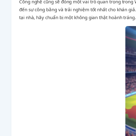
Công nghệ cũng sẽ đóng một vai trò quan trọng trong W
đến sự công bằng và trải nghiệm tốt nhất cho khán gi
tại nhà, hãy chuẩn bị một không gian thật hoành tráng.