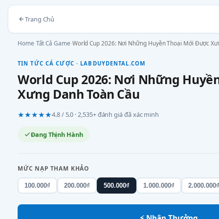
Trang Chủ
Home
›
Tất Cả Game
›
World Cup 2026: Nơi Những Huyền Thoại Mới Được X
TIN TỨC CÁ CƯỢC · LABDUYDENTAL.COM
World Cup 2026: Nơi Những Huyền
Xưng Danh Toàn Cầu
★★★★★
4.8 / 5.0 · 2,535+ đánh giá đã xác minh
Đang Thịnh Hành
MỨC NẠP THAM KHẢO
100.000₫
200.000₫
500.000₫
1.000.000₫
2.000.000
⚡ Nhận Thưởng