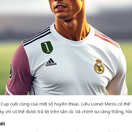
 Cup cuối cùng của một số huyền thoại. Liệu Lionel Messi có thể
chỉ có thể được trả lời trên sân cỏ. Và chính sự căng thẳng, h
Hết