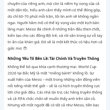
chuyện của riêng anh, mà còn là niềm hy vọng của cả
một dân tộc. Nếu anh cảm thấy mình có thể đóng góp,
dù chỉ 60-70 phút mỗi trận, tôi tin anh sẽ không ngần
ngại. Người hâm mộ có thể kỳ vọng vào một kịch bản
lãng mạn: Messi đá chính ở những trận đấu then chốt,
kiến tạo cho các đồng đội trẻ, và rời sân trong sự vỗ tay
tri ân của khán giả. Đó sẽ là một kết thúc có hậu hơn cả
giấc mơ. 🥹
Những Yếu Tố Bên Lề: Tài Chính Và Truyền Thông
Không thể bỏ qua khía cạnh thương mại. World Cup
2026 tại Bắc Mỹ là một "miếng bánh" khổng lồ. Sự
xuất hiện của Messi – một trong những vận động viên
nổi tiếng nhất thế giới – sẽ là cú hích truyền thông cực
lớn cho giải đấu. Các nhà tài trợ, các hãng truyền thông
và cả FIFA chắc chắn sẽ muốn thấy anh trên sân cỏ.
Nhưng với một người đã có tất cả như Messi, tiền bạc