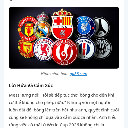
Hình minh hoạ:
qq88 com
Lời Hứa Và Cảm Xúc
Messi từng nói: "Tôi sẽ tiếp tục chơi bóng cho đến khi
cơ thể không cho phép nữa." Nhưng với một người
luôn đặt đội bóng lên trên hết như anh, quyết định cuối
cùng sẽ không chỉ dựa vào cảm xúc cá nhân. Anh hiểu
rằng việc có mặt ở World Cup 2026 không chỉ là