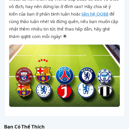
vô địch, hay nên dừng lại ở đỉnh cao? Hãy chia sẻ ý
kiến của bạn ở phần bình luận hoặc
liên hệ QQ88
để
cùng thảo luận nhé! Và đừng quên, nếu bạn muốn cập
nhật thêm nhiều tin tức thể thao hấp dẫn, hãy ghé
thăm qq88 com mỗi ngày! 🌟
Bạn Có Thể Thích