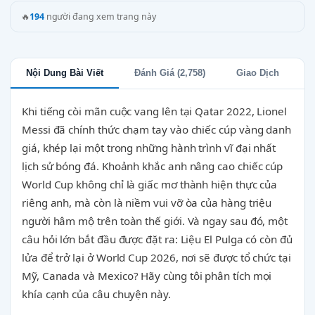
🔥
194
người đang xem trang này
Nội Dung Bài Viết
Đánh Giá (2,758)
Giao Dịch
Khi tiếng còi mãn cuộc vang lên tại Qatar 2022, Lionel
Messi đã chính thức chạm tay vào chiếc cúp vàng danh
giá, khép lại một trong những hành trình vĩ đại nhất
lịch sử bóng đá. Khoảnh khắc anh nâng cao chiếc cúp
World Cup không chỉ là giấc mơ thành hiện thực của
riêng anh, mà còn là niềm vui vỡ òa của hàng triệu
người hâm mộ trên toàn thế giới. Và ngay sau đó, một
câu hỏi lớn bắt đầu được đặt ra: Liệu El Pulga có còn đủ
lửa để trở lại ở World Cup 2026, nơi sẽ được tổ chức tại
Mỹ, Canada và Mexico? Hãy cùng tôi phân tích mọi
khía cạnh của câu chuyện này.