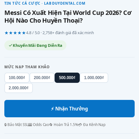
TIN TỨC CÁ CƯỢC · LABDUYDENTAL.COM
Messi Có Xuất Hiện Tại World Cup 2026? Cơ
Hội Nào Cho Huyền Thoại?
★★★★★
4.8 / 5.0 · 2,758+ đánh giá đã xác minh
Khuyến Mãi Đang Diễn Ra
MỨC NẠP THAM KHẢO
100.000₫
200.000₫
500.000₫
1.000.000₫
2.000.000₫
⚡ Nhận Thưởng
🔒 Bảo Mật SSL
🎰 Odds Cao
🔄 Hoàn Trả 1.5%
💳 Đa Kênh Nạp