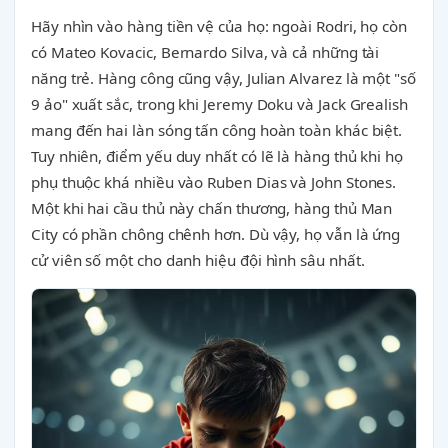
Hãy nhìn vào hàng tiền vệ của họ: ngoài Rodri, họ còn
có Mateo Kovacic, Bernardo Silva, và cả những tài
năng trẻ. Hàng công cũng vậy, Julian Alvarez là một "số
9 ảo" xuất sắc, trong khi Jeremy Doku và Jack Grealish
mang đến hai làn sóng tấn công hoàn toàn khác biệt.
Tuy nhiên, điểm yếu duy nhất có lẽ là hàng thủ khi họ
phụ thuộc khá nhiều vào Ruben Dias và John Stones.
Một khi hai cầu thủ này chấn thương, hàng thủ Man
City có phần chông chênh hơn. Dù vậy, họ vẫn là ứng
cử viên số một cho danh hiệu đội hình sâu nhất.