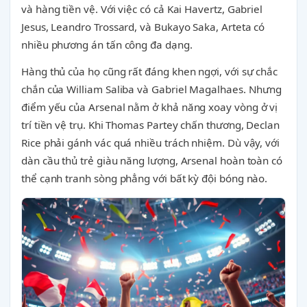
và hàng tiền vệ. Với việc có cả Kai Havertz, Gabriel
Jesus, Leandro Trossard, và Bukayo Saka, Arteta có
nhiều phương án tấn công đa dạng.
Hàng thủ của họ cũng rất đáng khen ngợi, với sự chắc
chắn của William Saliba và Gabriel Magalhaes. Nhưng
điểm yếu của Arsenal nằm ở khả năng xoay vòng ở vị
trí tiền vệ trụ. Khi Thomas Partey chấn thương, Declan
Rice phải gánh vác quá nhiều trách nhiệm. Dù vậy, với
dàn cầu thủ trẻ giàu năng lượng, Arsenal hoàn toàn có
thể cạnh tranh sòng phẳng với bất kỳ đội bóng nào.