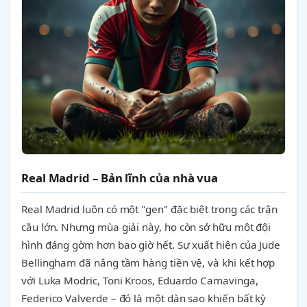
Real Madrid – Bản lĩnh của nhà vua
Real Madrid luôn có một "gen" đặc biệt trong các trận
cầu lớn. Nhưng mùa giải này, họ còn sở hữu một đội
hình đáng gờm hơn bao giờ hết. Sự xuất hiện của Jude
Bellingham đã nâng tầm hàng tiền vệ, và khi kết hợp
với Luka Modric, Toni Kroos, Eduardo Camavinga,
Federico Valverde – đó là một dàn sao khiến bất kỳ