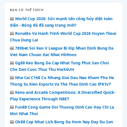
BẠN CÓ THỂ THÍCH
🎰
World Cup 2026: Sức mạnh tấn công hủy diệt toàn
diện - Bóng đá đã sang trang mới?
🎰
Ronaldo Va Hanh Trinh World Cup 2026 Huyen Thoai
Chua Dung Lai
🎰
789bet Soi Keo V League Bi Kip Nhan Dinh Bong Da
Viet Nam Chuan Xac Nhat Hb9noo
🎰
Gg88 Keo Bong Da Cap Nhat Tung Phut San Choi
Cho Dan Cuoc Thuc Thu HwX4UH
🎰
Nha Cai C168 Co Nhung Giai Dau Nao Kham Pha He
Thong Su Kien Esports Va The Thao Dinh Cao IPK1v7
🎰
Keno and Arcade Competitions: A Diversified Quick-
Play Experience Through NBET
🎰
Fun88 Cong Game Doi Thuong Dinh Cao Hay Chi La
Mot Nhat Thoi
🎰
Ok88 Cap Nhat Lich Bong Da Hom Nay Day Du San