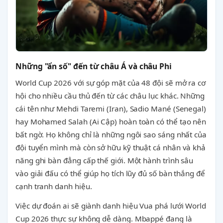
Những "ẩn số" đến từ châu Á và châu Phi
World Cup 2026 với sự góp mặt của 48 đội sẽ mở ra cơ
hội cho nhiều cầu thủ đến từ các châu lục khác. Những
cái tên như Mehdi Taremi (Iran), Sadio Mané (Senegal)
hay Mohamed Salah (Ai Cập) hoàn toàn có thể tạo nên
bất ngờ. Họ không chỉ là những ngôi sao sáng nhất của
đội tuyển mình mà còn sở hữu kỹ thuật cá nhân và khả
năng ghi bàn đẳng cấp thế giới. Một hành trình sâu
vào giải đấu có thể giúp họ tích lũy đủ số bàn thắng để
cạnh tranh danh hiệu.
Việc dự đoán ai sẽ giành danh hiệu Vua phá lưới World
Cup 2026 thực sự không dễ dàng. Mbappé đang là