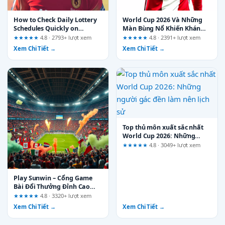
How to Check Daily Lottery
World Cup 2026 Và Những
Schedules Quickly on
Màn Bùng Nổ Khiến Khán
dagathomohomnay.online:
Đài Vỡ Òa Trong Cảm Xúc
★★★★★
4.8 · 2793+ lượt xem
★★★★★
4.8 · 2391+ lượt xem
A Risk-Advisor’s Review
Xem Chi Tiết →
Xem Chi Tiết →
Top thủ môn xuất sắc nhất
World Cup 2026: Những
người gác đền làm nên lịch
★★★★★
4.8 · 3049+ lượt xem
sử
Play Sunwin – Cổng Game
Bài Đổi Thưởng Đỉnh Cao
Cho Dân Công Nghệ
★★★★★
4.8 · 3320+ lượt xem
Xem Chi Tiết →
Xem Chi Tiết →