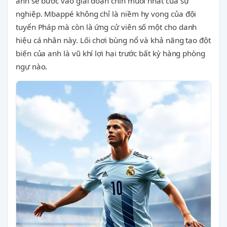
anh sẽ bước vào giai đoạn chín muồi nhất của sự
nghiệp. Mbappé không chỉ là niềm hy vọng của đội
tuyển Pháp mà còn là ứng cử viên số một cho danh
hiệu cá nhân này. Lối chơi bùng nổ và khả năng tạo đột
biến của anh là vũ khí lợi hại trước bất kỳ hàng phòng
ngự nào.