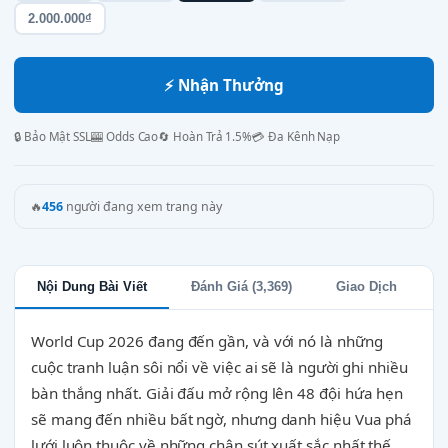
2.000.000₫
⚡ Nhận Thưởng
🔒 Bảo Mật SSL
🎰 Odds Cao
🔄 Hoàn Trả 1.5%
💳 Đa Kênh Nạp
🔥
456
người đang xem trang này
Nội Dung Bài Viết
Đánh Giá (3,369)
Giao Dịch
World Cup 2026 đang đến gần, và với nó là những
cuộc tranh luận sôi nổi về việc ai sẽ là người ghi nhiều
bàn thắng nhất. Giải đấu mở rộng lên 48 đội hứa hẹn
sẽ mang đến nhiều bất ngờ, nhưng danh hiệu Vua phá
lưới luôn thuộc về những chân sút xuất sắc nhất thế