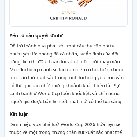
Yếu tố nào quyết định?
Để trở thành Vua phá lưới, một cầu thủ cần hội tụ
nhiều yếu tố: phong độ cá nhân, sự ổn định của đội
bóng, lịch thi đấu thuận lợi và cả một chút may mắn.
Một đội bóng mạnh sẽ tạo ra nhiều cơ hội hơn, nhưng
một cầu thủ xuất sắc trong một đội bóng yếu hơn vẫn
có thể ghi bàn nhờ những khoảnh khắc thiên tài. Sự
cạnh tranh ở World Cup luôn khốc liệt, và chỉ những
người giữ được bản lĩnh tốt nhất mới có thể tỏa sáng.
Kết luận
Danh hiệu Vua phá lưới World Cup 2026 hứa hẹn sẽ
thuộc về một trong những chân sút xuất sắc nhất thế