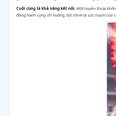
Cuối cùng là khả năng kết nối.
Một huyền thoại không
đồng hành cùng chí hướng. Đó chính là sức mạnh của sự