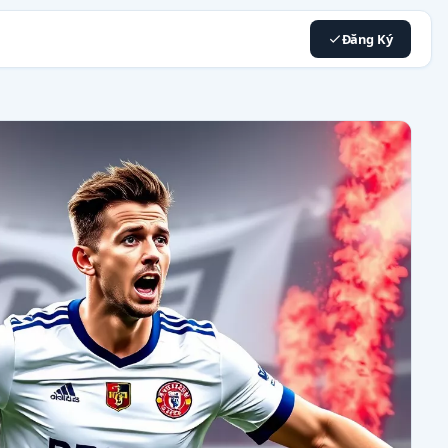
Đăng Ký