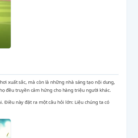
chơi xuất sắc, mà còn là những nhà sáng tạo nội dung,
họ đều truyền cảm hứng cho hàng triệu người khác.
. Điều này đặt ra một câu hỏi lớn: Liệu chúng ta có