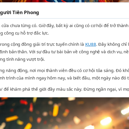
gười Tiên Phong
a chưa từng có. Giờ đây, bất kỳ ai cũng có cơ hội để trở thành 
 công cụ hỗ trợ đắc lực.
ong cộng đồng giải trí trực tuyến chính là
KU88
. Đây không chỉ 
ịnh bản thân. Với sự đầu tư bài bản về công nghệ và dịch vụ, n
g tính năng vượt trội.
 năng động, nơi mọi thành viên đều có cơ hội tỏa sáng. Đó khôn
h trình của mình ngay hôm nay, và biết đâu, một ngày nào đó t
m/ để khám phá thế giới đầy màu sắc này. Đừng ngần ngại, vì mọi