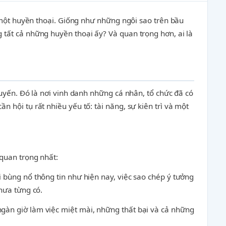
ả một huyền thoại. Giống như những ngôi sao trên bầu
 tất cả những huyền thoại ấy? Và quan trọng hơn, ai là
tuyến. Đó là nơi vinh danh những cá nhân, tổ chức đã có
 hội tụ rất nhiều yếu tố: tài năng, sự kiên trì và một
 quan trọng nhất:
 bùng nổ thông tin như hiện nay, việc sao chép ý tưởng
hưa từng có.
gàn giờ làm việc miệt mài, những thất bại và cả những