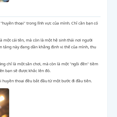
"huyền thoại" trong lĩnh vực của mình. Chỉ cần bạn có
là một cái tên, mà còn là một hệ sinh thái nơi người
ền tảng này đang dần khẳng định vị thế của mình, thu
g chỉ là một sân chơi, mà còn là một "ngôi đền" tiềm
ên bạn sẽ được khắc lên đó.
 huyền thoại đều bắt đầu từ một bước đi đầu tiên.