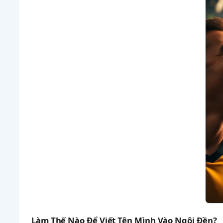
Làm Thế Nào Để Viết Tên Mình Vào Ngôi Đền?