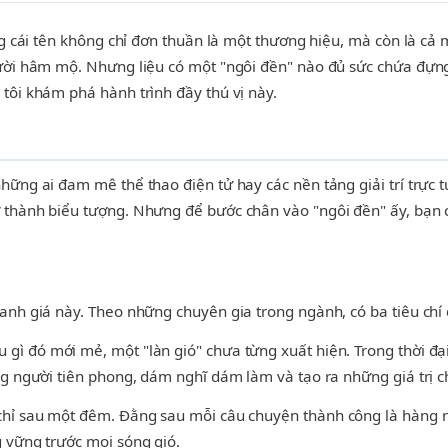
ững cái tên không chỉ đơn thuần là một thương hiệu, mà còn là c
gười hâm mộ. Nhưng liệu có một "ngôi đền" nào đủ sức chứa đựng
tôi khám phá hành trình đầy thú vị này.
hững ai đam mê thể thao điện tử hay các nền tảng giải trí trực 
thành biểu tượng. Nhưng để bước chân vào "ngôi đền" ấy, bạn cần
anh giá này. Theo những chuyên gia trong ngành, có ba tiêu chí
gì đó mới mẻ, một "làn gió" chưa từng xuất hiện. Trong thời đại
ng người tiên phong, dám nghĩ dám làm và tạo ra những giá trị c
chỉ sau một đêm. Đằng sau mỗi câu chuyện thành công là hàng n
g vững trước mọi sóng gió.