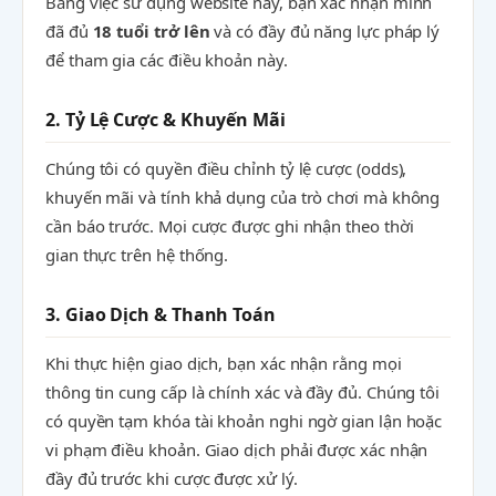
Bằng việc sử dụng website này, bạn xác nhận mình
đã đủ
18 tuổi trở lên
và có đầy đủ năng lực pháp lý
để tham gia các điều khoản này.
2. Tỷ Lệ Cược & Khuyến Mãi
Chúng tôi có quyền điều chỉnh tỷ lệ cược (odds),
khuyến mãi và tính khả dụng của trò chơi mà không
cần báo trước. Mọi cược được ghi nhận theo thời
gian thực trên hệ thống.
3. Giao Dịch & Thanh Toán
Khi thực hiện giao dịch, bạn xác nhận rằng mọi
thông tin cung cấp là chính xác và đầy đủ. Chúng tôi
có quyền tạm khóa tài khoản nghi ngờ gian lận hoặc
vi phạm điều khoản. Giao dịch phải được xác nhận
đầy đủ trước khi cược được xử lý.