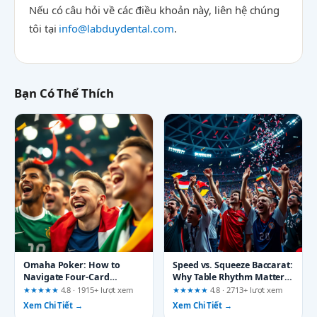
Nếu có câu hỏi về các điều khoản này, liên hệ chúng
tôi tại
info@labduydental.com
.
Bạn Có Thể Thích
Omaha Poker: How to
Speed vs. Squeeze Baccarat:
Navigate Four-Card
Why Table Rhythm Matters
Decisions in Real Situations
More Than You Think (UX
★★★★★
4.8 · 1915+ lượt xem
★★★★★
4.8 · 2713+ lượt xem
Analysis on nbet.mx)
Xem Chi Tiết →
Xem Chi Tiết →