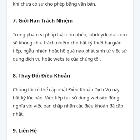
khi chưa có sự cho phép bằng văn bản.
7. Giới Hạn Trách Nhiệm
Trong phạm vi pháp luật cho phép, labduydental.com
sẽ không chịu trách nhiệm cho bất kỳ thiệt hại gián
tiếp, ngẫu nhiên hoặc hệ quả nào phát sinh từ việc sử
dụng dịch vụ hoặc website của chúng tôi.
8. Thay Đổi Điều Khoản
Chúng tôi có thể cập nhật Điều Khoản Dịch Vụ này
bất kỳ lúc nào. Việc tiếp tục sử dụng website đồng
nghĩa với việc bạn chấp nhận các điều khoản đã cập
nhật.
9. Liên Hệ