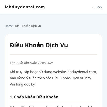
labduydental.com
.
← Back
Home
› Điều Khoản Dịch Vụ
Điều Khoản Dịch Vụ
Cập nhật lần cuối: 10/08/2026
Khi truy cập hoặc sử dụng website labduydental.com,
bạn đồng ý tuân theo các Điều Khoản Dịch Vụ này.
Vui lòng đọc kỹ.
1. Chấp Nhận Điều Khoản