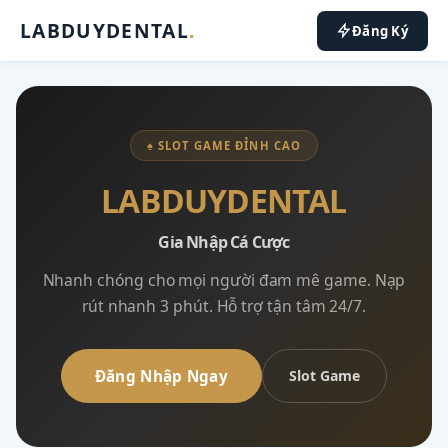
LABDUYDENTAL
.
Đăng Ký
♠ SLOT GAME ĐỈNH CAO
LABDUYDENTAL
Gia Nhập Cá Cược
Nhanh chóng cho mọi người đam mê game. Nạp
rút nhanh 3 phút. Hỗ trợ tận tâm 24/7.
Đăng Nhập Ngay
Slot Game