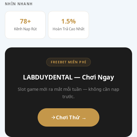
NHÌN NHANH
78+
1.5%
Kênh Nạp Rút
Hoàn Trả Cao Nhất
FREEBET MIỄN PHÍ
LABDUYDENTAL — Chơi Ngay
Slot game mới ra mắt mỗi tuần — không cần nạp
trước.
Chơi Thử →