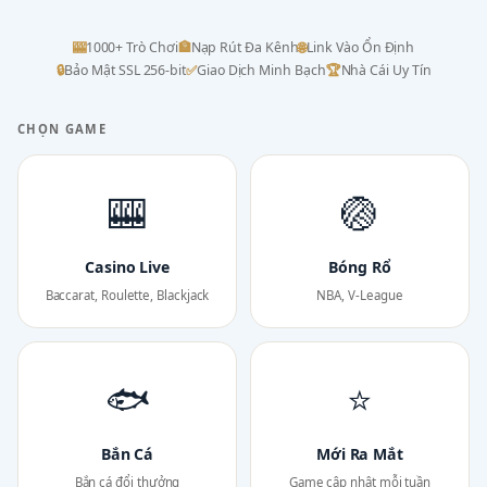
🎰
1000+ Trò Chơi
🏦
Nạp Rút Đa Kênh
🌐
Link Vào Ổn Định
🔒
Bảo Mật SSL 256-bit
✅
Giao Dịch Minh Bạch
🏆
Nhà Cái Uy Tín
CHỌN GAME
🎰
🏐
Casino Live
Bóng Rổ
Baccarat, Roulette, Blackjack
NBA, V-League
🐟
⭐
Bắn Cá
Mới Ra Mắt
Bắn cá đổi thưởng
Game cập nhật mỗi tuần