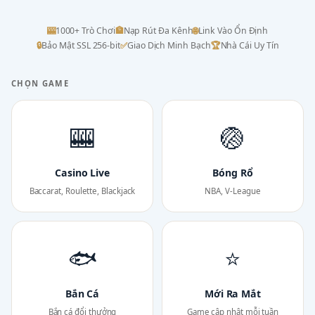
🎰
1000+ Trò Chơi
🏦
Nạp Rút Đa Kênh
🌐
Link Vào Ổn Định
🔒
Bảo Mật SSL 256-bit
✅
Giao Dịch Minh Bạch
🏆
Nhà Cái Uy Tín
CHỌN GAME
🎰
🏐
Casino Live
Bóng Rổ
Baccarat, Roulette, Blackjack
NBA, V-League
🐟
⭐
Bắn Cá
Mới Ra Mắt
Bắn cá đổi thưởng
Game cập nhật mỗi tuần