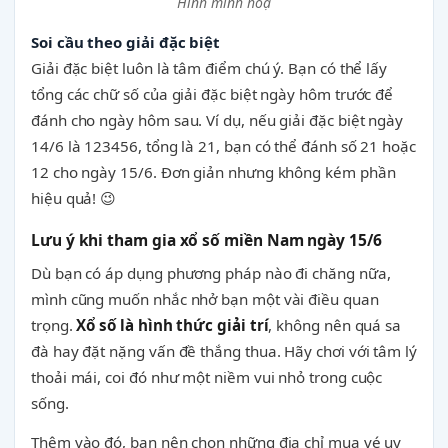
Hình minh hoạ
Soi cầu theo giải đặc biệt
Giải đặc biệt luôn là tâm điểm chú ý. Bạn có thể lấy
tổng các chữ số của giải đặc biệt ngày hôm trước để
đánh cho ngày hôm sau. Ví dụ, nếu giải đặc biệt ngày
14/6 là 123456, tổng là 21, bạn có thể đánh số 21 hoặc
12 cho ngày 15/6. Đơn giản nhưng không kém phần
hiệu quả! 😉
Lưu ý khi tham gia xổ số miền Nam ngày 15/6
Dù bạn có áp dụng phương pháp nào đi chăng nữa,
mình cũng muốn nhắc nhở bạn một vài điều quan
trọng.
Xổ số là hình thức giải trí
, không nên quá sa
đà hay đặt nặng vấn đề thắng thua. Hãy chơi với tâm lý
thoải mái, coi đó như một niềm vui nhỏ trong cuộc
sống.
Thêm vào đó, bạn nên chọn những địa chỉ mua vé uy