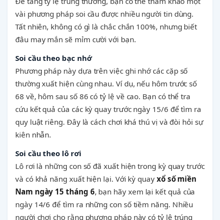
Để tăng tỷ lệ trúng thưởng, bạn có thể tham khảo một
vài phương pháp soi cầu được nhiều người tin dùng.
Tất nhiên, không có gì là chắc chắn 100%, nhưng biết
đâu may mắn sẽ mỉm cười với bạn.
Soi cầu theo bạc nhớ
Phương pháp này dựa trên việc ghi nhớ các cặp số
thường xuất hiện cùng nhau. Ví dụ, nếu hôm trước số
68 về, hôm sau số 86 có tỷ lệ về cao. Bạn có thể tra
cứu kết quả của các kỳ quay trước ngày 15/6 để tìm ra
quy luật riêng. Đây là cách chơi khá thú vị và đòi hỏi sự
kiên nhẫn.
Soi cầu theo lô rơi
Lô rơi là những con số đã xuất hiện trong kỳ quay trước
và có khả năng xuất hiện lại. Với kỳ quay
xổ số miền
Nam ngày 15 tháng 6
, bạn hãy xem lại kết quả của
ngày 14/6 để tìm ra những con số tiềm năng. Nhiều
người chơi cho rằng phương pháp này có tỷ lệ trúng