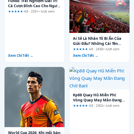
Fun88: Trải Nghiệm Giải Trí
Cá Cược Đỉnh Cao Cho Người
Mới Bắt Đầu
★★★★★
4.8 · 2331+ lượt xem
Ai Sẽ Là Nhân Tố Bí Ẩn Của
Giải Đấu? Những Cái Tên
Khiến Cộng Đồng Game Thủ
★★★★★
4.8 · 2430+ lượt xem
"Đứng Ngồi Không Yên"
Xem Chi Tiết →
Xem Chi Tiết →
Kp88 Quay Hũ Miễn Phí:
Vòng Quay May Mắn Đang
Chờ Bạn!
★★★★★
4.8 · 2302+ lượt xem
World Cup 2026: Khi mỗi bàn