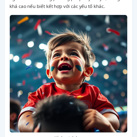
khá cao nếu biết kết hợp với các yếu tố khác.