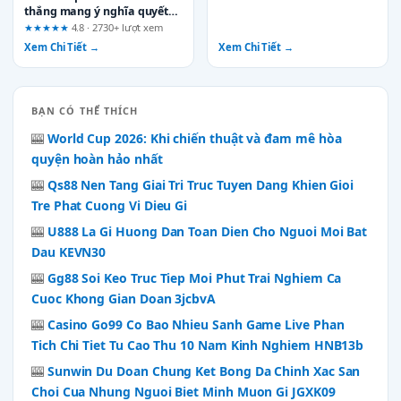
thắng mang ý nghĩa quyết
định
★★★★★
4.8 · 2730+ lượt xem
Xem Chi Tiết →
Xem Chi Tiết →
BẠN CÓ THỂ THÍCH
🎰
World Cup 2026: Khi chiến thuật và đam mê hòa
quyện hoàn hảo nhất
🎰
Qs88 Nen Tang Giai Tri Truc Tuyen Dang Khien Gioi
Tre Phat Cuong Vi Dieu Gi
🎰
U888 La Gi Huong Dan Toan Dien Cho Nguoi Moi Bat
Dau KEVN30
🎰
Gg88 Soi Keo Truc Tiep Moi Phut Trai Nghiem Ca
Cuoc Khong Gian Doan 3jcbvA
🎰
Casino Go99 Co Bao Nhieu Sanh Game Live Phan
Tich Chi Tiet Tu Cao Thu 10 Nam Kinh Nghiem HNB13b
🎰
Sunwin Du Doan Chung Ket Bong Da Chinh Xac San
Choi Cua Nhung Nguoi Biet Minh Muon Gi JGXK09