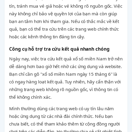
tín, tránh mua vé giả hoặc vé không rõ nguồn gốc. Việc
này không chỉ bảo vệ quyền lợi của bạn mà còn giúp
bạn an tâm hơn khi tham gia. Nếu có thắc mắc về kết
quả, bạn có thể tra cứu trên các trang web chính thức
hoặc các kênh thông tin đáng tin cậy.
Công cụ hỗ trợ tra cứu kết quả nhanh chóng
Ngày nay, việc tra cứu kết quả xổ số miền Nam trở nên
dễ dàng hơn bao giờ hết nhờ các ứng dụng và website.
Bạn chỉ cần gõ "xổ số miền Nam ngày 15 tháng 6" là
có ngay hàng loạt kết quả. Tuy nhiên, hãy cẩn thận với
những trang web không rõ nguồn gốc, vì thông tin có
thể không chính xác.
Mình thường dùng các trang web có uy tín lâu năm
hoặc ứng dụng từ các nhà đài chính thức. Nếu bạn
chưa biết, có thể tham khảo thêm từ cộng đồng người
chơi trên các diễn đàn. Họ thường chia sẻ rất nhiệt tình