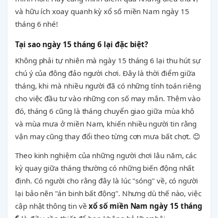
và hữu ích xoay quanh kỳ xổ số miền Nam ngày 15
tháng 6 nhé!
Tại sao ngày 15 tháng 6 lại đặc biệt?
Không phải tự nhiên mà ngày 15 tháng 6 lại thu hút sự
chú ý của đông đảo người chơi. Đây là thời điểm giữa
tháng, khi mà nhiều người đã có những tính toán riêng
cho việc đầu tư vào những con số may mắn. Thêm vào
đó, tháng 6 cũng là tháng chuyển giao giữa mùa khô
và mùa mưa ở miền Nam, khiến nhiều người tin rằng
vận may cũng thay đổi theo từng cơn mưa bất chợt. 😊
Theo kinh nghiệm của những người chơi lâu năm, các
kỳ quay giữa tháng thường có những biến động nhất
định. Có người cho rằng đây là lúc "sóng" về, có người
lại bảo nên "án binh bất động". Nhưng dù thế nào, việc
cập nhật thông tin về
xổ số miền Nam ngày 15 tháng