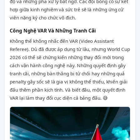
độ và những pha xử lý bất ngờ. Các đội bóng có sự kết
hợp giữa kinh nghiệm và sức trẻ sẽ là những ứng cử
viên nặng ký cho chức vô địch.
Công Nghệ VAR Và Những Tranh Cãi
Không thể không nhắc đến VAR (Video Assistant
Referee). Dù đã được áp dụng từ lâu, nhưng World Cup
2026 có thể sẽ chứng kiến những thay đổi mới trong
cách vận hành công nghệ này. Những quyết định gây
tranh cãi, những bàn thắng bị từ chối hay những quả
penalty gây sốc sẽ là gia vị không thể thiếu, khiến giải
đấu thêm phần kịch tính. Và biết đâu, một quyết định
VAR lại làm thay đổi cục diện cả bảng đấu. 😅