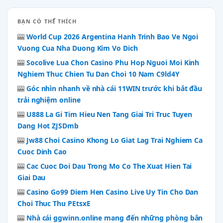
BẠN CÓ THỂ THÍCH
🎰
World Cup 2026 Argentina Hanh Trinh Bao Ve Ngoi
Vuong Cua Nha Duong Kim Vo Dich
🎰
Socolive Lua Chon Casino Phu Hop Nguoi Moi Kinh
Nghiem Thuc Chien Tu Dan Choi 10 Nam C9ld4Y
🎰
Góc nhìn nhanh về nhà cái 11WIN trước khi bắt đầu
trải nghiệm online
🎰
U888 La Gi Tim Hieu Nen Tang Giai Tri Truc Tuyen
Dang Hot ZJSDmb
🎰
Jw88 Choi Casino Khong Lo Giat Lag Trai Nghiem Ca
Cuoc Dinh Cao
🎰
Cac Cuoc Doi Dau Trong Mo Co The Xuat Hien Tai
Giai Dau
🎰
Casino Go99 Diem Hen Casino Live Uy Tin Cho Dan
Choi Thuc Thu PEtsxE
🎰
Nhà cái ggwinn.online mang đến những phòng bắn