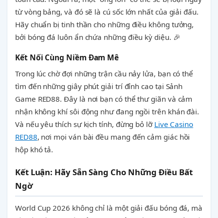
từ vòng bảng, và đó sẽ là cú sốc lớn nhất của giải đấu.
Hãy chuẩn bị tinh thần cho những điều không tưởng,
bởi bóng đá luôn ẩn chứa những điều kỳ diệu. 🎉
Kết Nối Cùng Niềm Đam Mê
Trong lúc chờ đợi những trận cầu nảy lửa, bạn có thể
tìm đến những giây phút giải trí đỉnh cao tại Sảnh
Game RED88. Đây là nơi bạn có thể thư giãn và cảm
nhận không khí sôi động như đang ngồi trên khán đài.
Và nếu yêu thích sự kịch tính, đừng bỏ lỡ
Live Casino
RED88
, nơi mọi ván bài đều mang đến cảm giác hồi
hộp khó tả.
Kết Luận: Hãy Sẵn Sàng Cho Những Điều Bất
Ngờ
World Cup 2026 không chỉ là một giải đấu bóng đá, mà