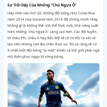
Sự Trỗi Dậy Của Những "Chú Ngựa Ô"
Hãy nhìn vào lịch sử, những đội bóng như Costa Rica
năm 2014 hay Iceland năm 2018 đã chứng minh rằng
không gì là không thể. Với thể thức mới, khả năng xuất
hiện những "chú ngựa ô" càng cao hơn. Các đội tuyển
từ châu Phi, châu Á hay Bắc Mỹ sẽ có cơ hội cọ xát và
tạo nên những cơn địa chấn thực sự. Tôi cá rằng sẽ có
ít nhất một đội bóng "lạ mặt" khiến cả thế giới phải ngả
mũ thán phục ngay từ vòng bảng.