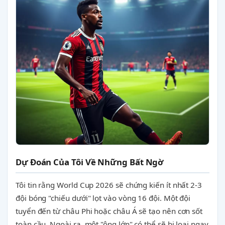
Dự Đoán Của Tôi Về Những Bất Ngờ
Tôi tin rằng World Cup 2026 sẽ chứng kiến ít nhất 2-3
đội bóng "chiếu dưới" lọt vào vòng 16 đội. Một đội
tuyển đến từ châu Phi hoặc châu Á sẽ tạo nên cơn sốt
toàn cầu. Ngoài ra, một "ông lớn" có thể sẽ bị loại ngay