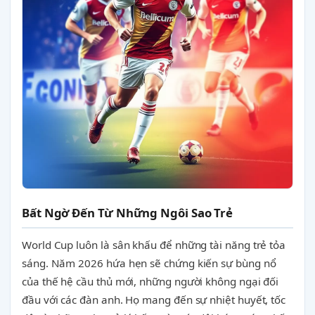
Bất Ngờ Đến Từ Những Ngôi Sao Trẻ
World Cup luôn là sân khấu để những tài năng trẻ tỏa
sáng. Năm 2026 hứa hẹn sẽ chứng kiến sự bùng nổ
của thế hệ cầu thủ mới, những người không ngại đối
đầu với các đàn anh. Họ mang đến sự nhiệt huyết, tốc