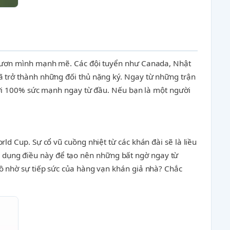
 vươn mình mạnh mẽ. Các đội tuyển như Canada, Nhật
 trở thành những đối thủ nặng ký. Ngay từ những trận
 với 100% sức mạnh ngay từ đầu. Nếu bạn là một người
d Cup. Sự cổ vũ cuồng nhiệt từ các khán đài sẽ là liều
tận dụng điều này để tạo nên những bất ngờ ngay từ
ồ nhờ sự tiếp sức của hàng vạn khán giả nhà? Chắc