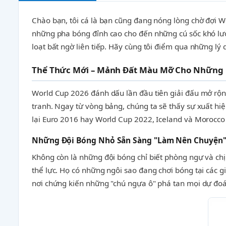
Chào bạn, tôi cá là bạn cũng đang nóng lòng chờ đợi 
những pha bóng đỉnh cao cho đến những cú sốc khó lườn
loạt bất ngờ liên tiếp. Hãy cùng tôi điểm qua những lý
Thể Thức Mới – Mảnh Đất Màu Mỡ Cho Những 
World Cup 2026 đánh dấu lần đầu tiên giải đấu mở rộng
tranh. Ngay từ vòng bảng, chúng ta sẽ thấy sự xuất hiệ
lại Euro 2016 hay World Cup 2022, Iceland và Morocco đ
Những Đội Bóng Nhỏ Sẵn Sàng "Làm Nên Chuyện
Không còn là những đội bóng chỉ biết phòng ngự và chị
thể lực. Họ có những ngôi sao đang chơi bóng tại các g
nơi chứng kiến những "chú ngựa ô" phá tan mọi dự đoán