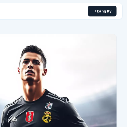
Đăng Ký