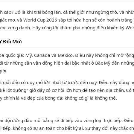
h cao? Đó là khi trái bóng lăn, cả thế giới như ngừng thở, và 
giấc mơ, và World Cup 2026 sắp tới hứa hẹn sẽ còn hoành tráng 
được xưng danh. Hãy cùng tôi khám phá những điều khiến kỳ Worl
ự Đổi Mới
i ba quốc gia: Mỹ, Canada và Mexico. Điều này không chỉ mở rộn
 đi từ những sân vận động hiện đại bậc nhất ở Bắc Mỹ đến nhữn
iới.
à giải đấu có quy mô lớn nhất từ trước đến nay. Điều này đồng n
kẻ lót đường" giờ đây có cơ hội lớn hơn để tạo nên địa chấn. Có
 chính là vẻ đẹp của bóng đá: không có gì là không thể.
ai đội đứng đầu mỗi bảng sẽ đi tiếp vào vòng loại trực tiếp. Điề
đi tiếp, không có sự an toàn cho bất kỳ ai. Sự thay đổi này chắc