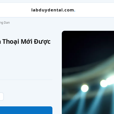
labduydental.com
.
ưng Dan
 Thoại Mới Được
₫