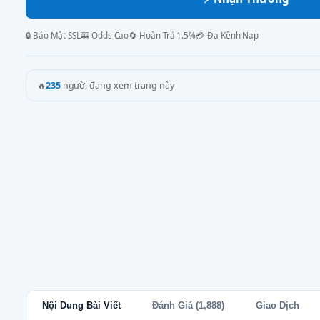
🔒 Bảo Mật SSL
🎰 Odds Cao
🔄 Hoàn Trả 1.5%
💳 Đa Kênh Nạp
🔥
235
người đang xem trang này
Nội Dung Bài Viết
Đánh Giá (1,888)
Giao Dịch