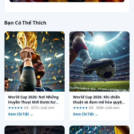
Bạn Có Thể Thích
World Cup 2026: Nơi Những
World Cup 2026: Khi chiến
Huyền Thoại Mới Được Xưng
thuật và đam mê hòa quyện
Danh Toàn Cầu Vĩnh Cửu
hoàn hảo
★★★★★
4.8 · 3372+ lượt xem
★★★★★
4.8 · 1828+ lượt xem
Xem Chi Tiết →
Xem Chi Tiết →