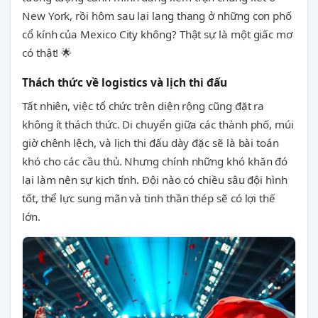
New York, rồi hôm sau lại lang thang ở những con phố
cổ kính của Mexico City không? Thật sự là một giấc mơ
có thật! 🌟
Thách thức về logistics và lịch thi đấu
Tất nhiên, việc tổ chức trên diện rộng cũng đặt ra
không ít thách thức. Di chuyển giữa các thành phố, múi
giờ chênh lệch, và lịch thi đấu dày đặc sẽ là bài toán
khó cho các cầu thủ. Nhưng chính những khó khăn đó
lại làm nên sự kịch tính. Đội nào có chiều sâu đội hình
tốt, thể lực sung mãn và tinh thần thép sẽ có lợi thế
lớn.