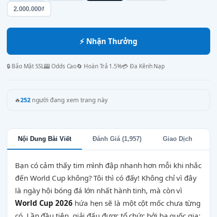
2.000.000₫
⚡ Nhận Thưởng
🔒 Bảo Mật SSL
🎰 Odds Cao
🔄 Hoàn Trả 1.5%
💳 Đa Kênh Nạp
🔥
252
người đang xem trang này
Nội Dung Bài Viết
Đánh Giá (1,957)
Giao Dịch
Bạn có cảm thấy tim mình đập nhanh hơn mỗi khi nhắc
đến World Cup không? Tôi thì có đấy! Không chỉ vì đây
là ngày hội bóng đá lớn nhất hành tinh, mà còn vì
World Cup 2026
hứa hẹn sẽ là một cột mốc chưa từng
có. Lần đầu tiên, giải đấu được tổ chức bởi ba quốc gia: