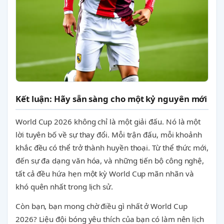
Kết luận: Hãy sẵn sàng cho một kỷ nguyên mới
World Cup 2026 không chỉ là một giải đấu. Nó là một
lời tuyên bố về sự thay đổi. Mỗi trận đấu, mỗi khoảnh
khắc đều có thể trở thành huyền thoại. Từ thể thức mới,
đến sự đa dạng văn hóa, và những tiến bộ công nghệ,
tất cả đều hứa hẹn một kỳ World Cup mãn nhãn và
khó quên nhất trong lịch sử.
Còn bạn, bạn mong chờ điều gì nhất ở World Cup
2026? Liệu đội bóng yêu thích của bạn có làm nên lịch