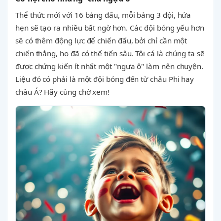
Thể thức mới với 16 bảng đấu, mỗi bảng 3 đội, hứa
hẹn sẽ tạo ra nhiều bất ngờ hơn. Các đội bóng yếu hơn
sẽ có thêm động lực để chiến đấu, bởi chỉ cần một
chiến thắng, họ đã có thể tiến sâu. Tôi cá là chúng ta sẽ
được chứng kiến ít nhất một "ngựa ô" làm nên chuyện.
Liệu đó có phải là một đội bóng đến từ châu Phi hay
châu Á? Hãy cùng chờ xem!