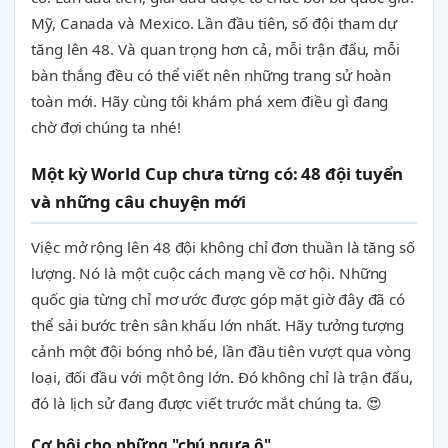
Mỹ, Canada và Mexico. Lần đầu tiên, số đội tham dự
tăng lên 48. Và quan trọng hơn cả, mỗi trận đấu, mỗi
bàn thắng đều có thể viết nên những trang sử hoàn
toàn mới. Hãy cùng tôi khám phá xem điều gì đang
chờ đợi chúng ta nhé!
Một kỳ World Cup chưa từng có: 48 đội tuyển
và những câu chuyện mới
Việc mở rộng lên 48 đội không chỉ đơn thuần là tăng số
lượng. Nó là một cuộc cách mạng về cơ hội. Những
quốc gia từng chỉ mơ ước được góp mặt giờ đây đã có
thể sải bước trên sân khấu lớn nhất. Hãy tưởng tượng
cảnh một đội bóng nhỏ bé, lần đầu tiên vượt qua vòng
loại, đối đầu với một ông lớn. Đó không chỉ là trận đấu,
đó là lịch sử đang được viết trước mắt chúng ta. 😍
Cơ hội cho những "chú ngựa ô"