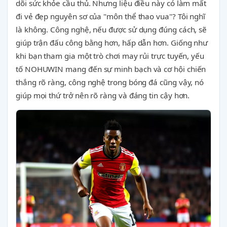
dõi sức khỏe cầu thủ. Nhưng liệu điều này có làm mất
đi vẻ đẹp nguyên sơ của "môn thể thao vua"? Tôi nghĩ
là không. Công nghệ, nếu được sử dụng đúng cách, sẽ
giúp trận đấu công bằng hơn, hấp dẫn hơn. Giống như
khi bạn tham gia một trò chơi may rủi trực tuyến, yếu
tố NOHUWIN mang đến sự minh bạch và cơ hội chiến
thắng rõ ràng, công nghệ trong bóng đá cũng vậy, nó
giúp mọi thứ trở nên rõ ràng và đáng tin cậy hơn.