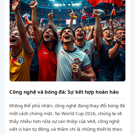
Công nghệ và bóng đá: Sự kết hợp hoàn hảo
Không thể phủ nhận, công nghệ đang thay đổi bóng đá
một cách chóng mặt. Tại World Cup 2026, chúng ta sẽ
thấy nhiều hơn nữa sự can thiệp của VAR, công nghệ
việt vị bán tự động, và thậm chí là những thiết bị theo