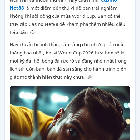
Net88
là một điểm đến thú vị để bạn trải nghiệm
không khí sôi động của mùa World Cup. Bạn có thể
truy cập Casino Net88 để khám phá thêm nhiều điều
hấp dẫn. 😉
Hãy chuẩn bị tinh thần, sẵn sàng cho những cảm xúc
thăng hoa nhất, bởi vì World Cup 2026 hứa hẹn sẽ là
một kỳ đại hội bóng đá rực rỡ và đáng nhớ nhất trong
lịch sử. Còn bạn, bạn đã sẵn sàng cho hành trình biến
giấc mơ thành hiện thực này chưa? 🎉