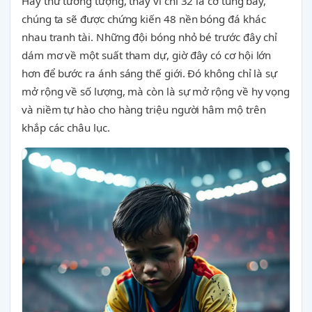
Hãy thử tưởng tượng, thay vì chỉ 32 lá cờ tung bay,
chúng ta sẽ được chứng kiến 48 nền bóng đá khác
nhau tranh tài. Những đội bóng nhỏ bé trước đây chỉ
dám mơ về một suất tham dự, giờ đây có cơ hội lớn
hơn để bước ra ánh sáng thế giới. Đó không chỉ là sự
mở rộng về số lượng, mà còn là sự mở rộng về hy vọng
và niềm tự hào cho hàng triệu người hâm mộ trên
khắp các châu lục.