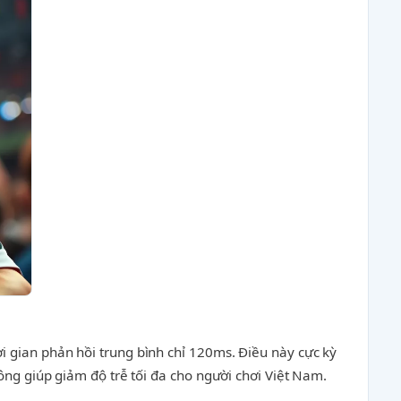
i gian phản hồi trung bình chỉ 120ms. Điều này cực kỳ
Kông giúp giảm độ trễ tối đa cho người chơi Việt Nam.