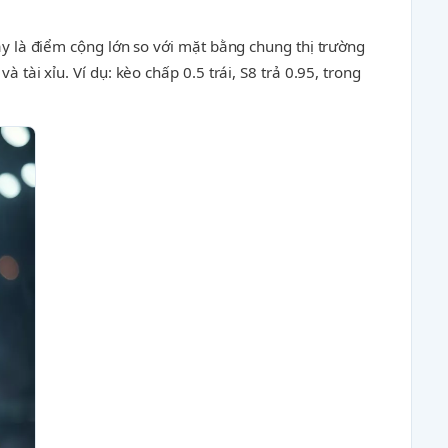
Đây là điểm cộng lớn so với mặt bằng chung thị trường
 tài xỉu. Ví dụ: kèo chấp 0.5 trái, S8 trả 0.95, trong