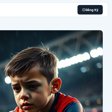
Đăng Ký