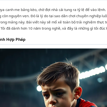
a canh me bảng kèo, chờ đợi nhà cái tung ra tỷ lệ để vào lệnh. 
ng còn nguyên vẹn. Đó là lý do tại sao dân chơi chuyên nghiệp 
rong mảng này. Bài viết này sẽ mổ xẻ toàn bộ trải nghiệm thực tế
Tôi đã dành hơn 10 năm trong nghề, và đây là những gì tôi đúc k
Tính Hợp Pháp