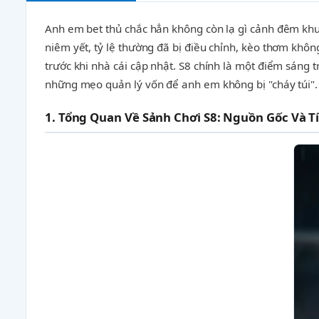
Anh em bet thủ chắc hẳn không còn lạ gì cảnh đêm khuy
niêm yết, tỷ lệ thường đã bị điều chỉnh, kèo thơm khô
trước khi nhà cái cập nhật. S8 chính là một điểm sáng t
những mẹo quản lý vốn để anh em không bị "cháy túi". 
1. Tổng Quan Về Sảnh Chơi S8: Nguồn Gốc Và 