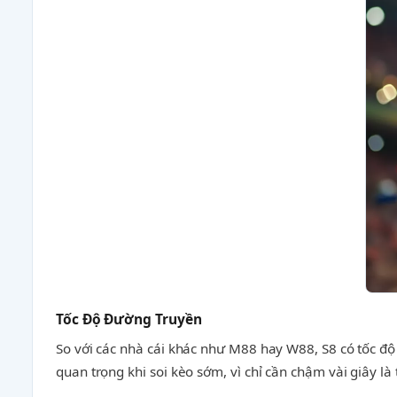
Tốc Độ Đường Truyền
So với các nhà cái khác như M88 hay W88, S8 có tốc độ
quan trọng khi soi kèo sớm, vì chỉ cần chậm vài giây l