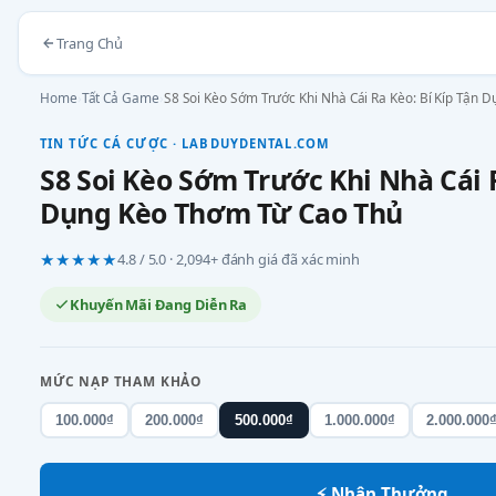
Trang Chủ
Home
›
Tất Cả Game
›
S8 Soi Kèo Sớm Trước Khi Nhà Cái Ra Kèo: Bí Kíp Tận D
TIN TỨC CÁ CƯỢC · LABDUYDENTAL.COM
S8 Soi Kèo Sớm Trước Khi Nhà Cái R
Dụng Kèo Thơm Từ Cao Thủ
★★★★★
4.8 / 5.0 · 2,094+ đánh giá đã xác minh
Khuyến Mãi Đang Diễn Ra
MỨC NẠP THAM KHẢO
100.000₫
200.000₫
500.000₫
1.000.000₫
2.000.000
⚡ Nhận Thưởng