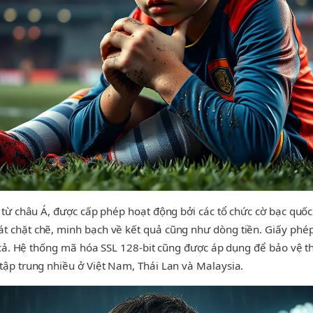
 từ châu Á, được cấp phép hoạt động bởi các tổ chức cờ bạc quốc
chặt chẽ, minh bạch về kết quả cũng như dòng tiền. Giấy phép 
 cả. Hệ thống mã hóa SSL 128-bit cũng được áp dụng để bảo vệ t
ập trung nhiều ở Việt Nam, Thái Lan và Malaysia.