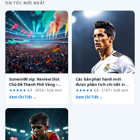
TIN TỨC MỚI NHẤT
Sunwin99.vip: Review Slot
Các bản phát hành mới
Chủ Đề Thành Phố Vàng –
được phân tích chi tiết trên
Những Tiêu Chí Cần Kiểm
ttp88.io: Nhìn từ trải
★★★★★
4.8 · 3054+ lượt xem
★★★★★
4.8 · 2187+ lượt xem
Trước Khi Chơi
nghiệm người dùng
Xem Chi Tiết →
Xem Chi Tiết →