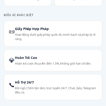
ĐIỀU GÌ KHÁC BIỆT
Giấy Phép Hợp Pháp
📜
Hoạt động dưới giấy phép quốc tế, minh bạch và pháp lý rõ
ràng.
Hoàn Trả Cao
💎
Hoàn trả cược thua lên đến 1.5%, không giới hạn số tiền.
Hỗ Trợ 24/7
📞
Đội ngũ CSKH tận tâm, trực tuyến 24/7. Chat, Zalo, Telegram
đều có.