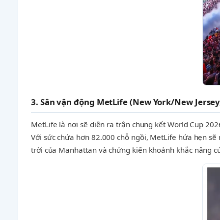
3. Sân vận động MetLife (New York/New Jersey, 
MetLife là nơi sẽ diễn ra trận chung kết World Cup 202
Với sức chứa hơn 82.000 chỗ ngồi, MetLife hứa hẹn sẽ
trời của Manhattan và chứng kiến khoảnh khắc nâng cú