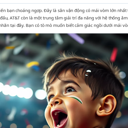
iến bạn choáng ngợp. Đây là sân vận động có mái vòm lớn nhất t
ận đấu, AT&T còn là một trung tâm giải trí đa năng với hệ thống 
hãn tại đây. Bạn có tò mò muốn biết cảm giác ngồi dưới mái v