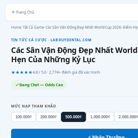
Trang Chủ
Home
›
Tất Cả Game
›
Các Sân Vận Động Đẹp Nhất World Cup 2026: Điểm Hẹ
TIN TỨC CÁ CƯỢC · LABDUYDENTAL.COM
Các Sân Vận Động Đẹp Nhất World
Hẹn Của Những Kỷ Lục
★★★★★
4.8 / 5.0 · 2,774+ đánh giá đã xác minh
Đang Chơi — Odds Cao
MỨC NẠP THAM KHẢO
100.000₫
200.000₫
500.000₫
1.000.000₫
2.000.000
⚡ Nhận Thưởng