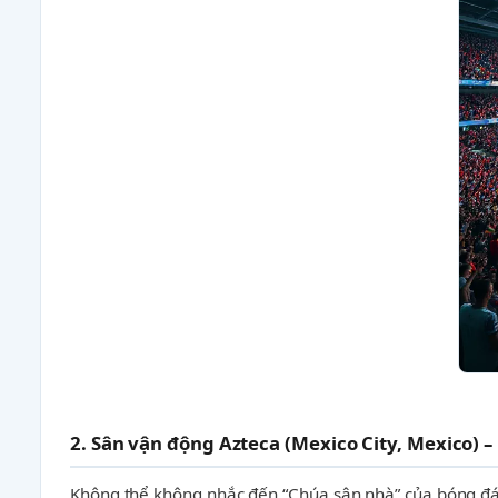
2. Sân vận động Azteca (Mexico City, Mexico) 
Không thể không nhắc đến “Chúa sân nhà” của bóng đá 