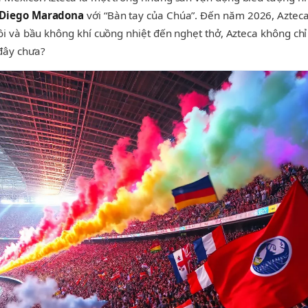
Diego Maradona
với “Bàn tay của Chúa”. Đến năm 2026, Azteca 
i và bầu không khí cuồng nhiệt đến nghẹt thở, Azteca không chỉ
 đây chưa?