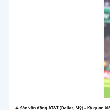
4. Sân vận động AT&T (Dallas, Mỹ) – Kỳ quan ki