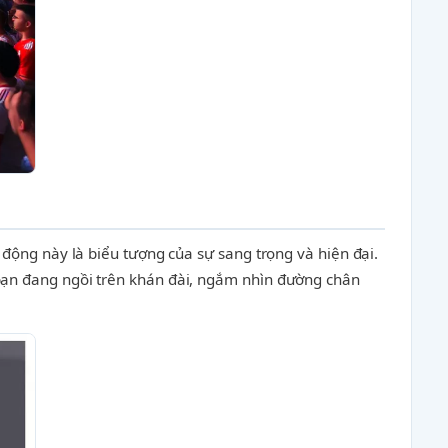
 động này là biểu tượng của sự sang trọng và hiện đại.
bạn đang ngồi trên khán đài, ngắm nhìn đường chân