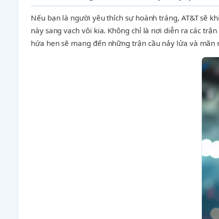
Nếu bạn là người yêu thích sự hoành tráng, AT&T sẽ kh
này sang vạch vôi kia. Không chỉ là nơi diễn ra các tr
hứa hẹn sẽ mang đến những trận cầu nảy lửa và mãn n