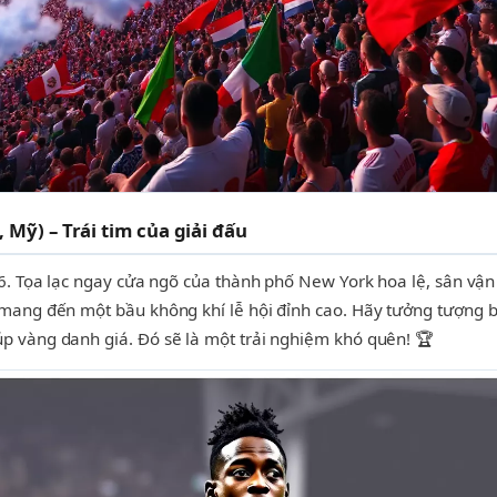
Mỹ) – Trái tim của giải đấu
6. Tọa lạc ngay cửa ngõ của thành phố New York hoa lệ, sân vận
 mang đến một bầu không khí lễ hội đỉnh cao. Hãy tưởng tượng 
p vàng danh giá. Đó sẽ là một trải nghiệm khó quên! 🏆