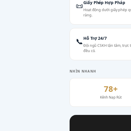
Giấy Phép Hợp Pháp
📜
Hoạt động dưới giấy phép qu
ràng.
Hỗ Trợ 24/7
📞
Đội ngũ CSKH tận tâm, trực t
đều có.
NHÌN NHANH
78+
Kênh Nạp Rút