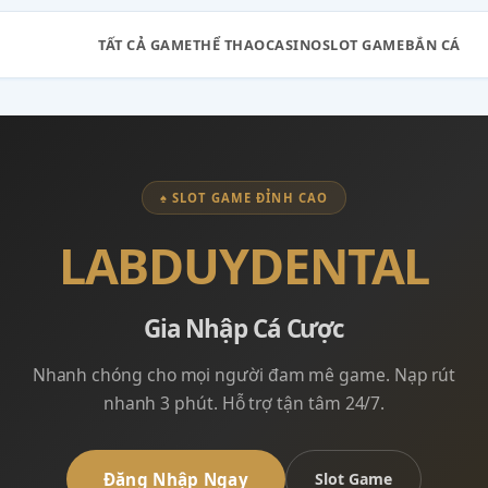
TẤT CẢ GAME
THỂ THAO
CASINO
SLOT GAME
BẮN CÁ
♠ SLOT GAME ĐỈNH CAO
LABDUYDENTAL
Gia Nhập Cá Cược
Nhanh chóng cho mọi người đam mê game. Nạp rút
nhanh 3 phút. Hỗ trợ tận tâm 24/7.
Đăng Nhập Ngay
Slot Game