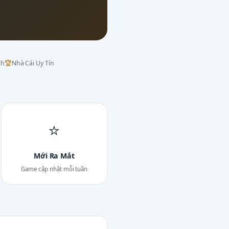
ch
🏆
Nhà Cái Uy Tín
⭐
Mới Ra Mắt
Game cập nhật mỗi tuần