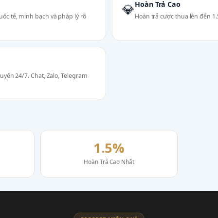
Hoàn Trả Cao
💎
ốc tế, minh bạch và pháp lý rõ
Hoàn trả cược thua lên đến 1.
uyến 24/7. Chat, Zalo, Telegram
1.5%
Hoàn Trả Cao Nhất