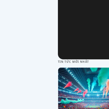
TIN TỨC MỚI NHẤT