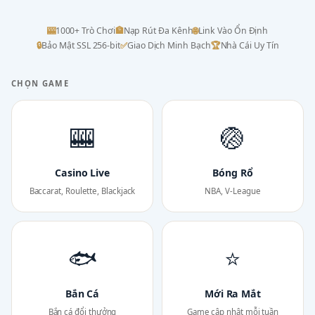
🎰
1000+ Trò Chơi
🏦
Nạp Rút Đa Kênh
🌐
Link Vào Ổn Định
🔒
Bảo Mật SSL 256-bit
✅
Giao Dịch Minh Bạch
🏆
Nhà Cái Uy Tín
CHỌN GAME
🎰
🏐
Casino Live
Bóng Rổ
Baccarat, Roulette, Blackjack
NBA, V-League
🐟
⭐
Bắn Cá
Mới Ra Mắt
Bắn cá đổi thưởng
Game cập nhật mỗi tuần