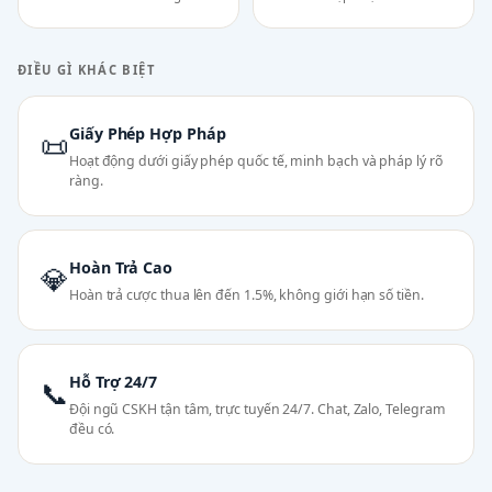
ĐIỀU GÌ KHÁC BIỆT
Giấy Phép Hợp Pháp
📜
Hoạt động dưới giấy phép quốc tế, minh bạch và pháp lý rõ
ràng.
Hoàn Trả Cao
💎
Hoàn trả cược thua lên đến 1.5%, không giới hạn số tiền.
Hỗ Trợ 24/7
📞
Đội ngũ CSKH tận tâm, trực tuyến 24/7. Chat, Zalo, Telegram
đều có.