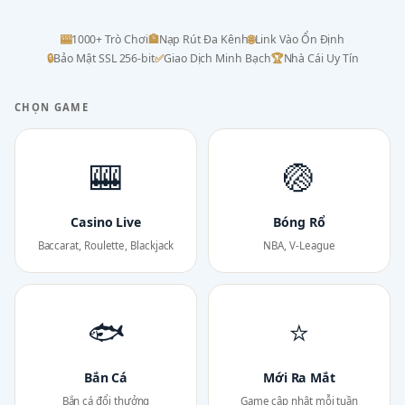
🎰
1000+ Trò Chơi
🏦
Nạp Rút Đa Kênh
🌐
Link Vào Ổn Định
🔒
Bảo Mật SSL 256-bit
✅
Giao Dịch Minh Bạch
🏆
Nhà Cái Uy Tín
CHỌN GAME
🎰
🏐
Casino Live
Bóng Rổ
Baccarat, Roulette, Blackjack
NBA, V-League
🐟
⭐
Bắn Cá
Mới Ra Mắt
Bắn cá đổi thưởng
Game cập nhật mỗi tuần