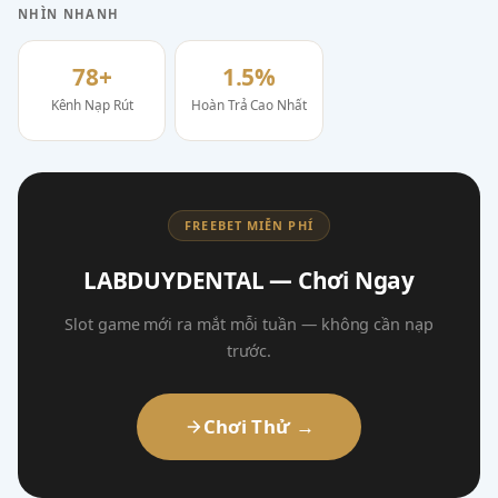
NHÌN NHANH
78+
1.5%
Kênh Nạp Rút
Hoàn Trả Cao Nhất
FREEBET MIỄN PHÍ
LABDUYDENTAL — Chơi Ngay
Slot game mới ra mắt mỗi tuần — không cần nạp
trước.
Chơi Thử →