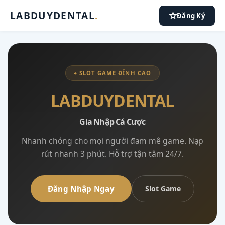
LABDUYDENTAL
.
Đăng Ký
♠ SLOT GAME ĐỈNH CAO
LABDUYDENTAL
Gia Nhập Cá Cược
Nhanh chóng cho mọi người đam mê game. Nạp
rút nhanh 3 phút. Hỗ trợ tận tâm 24/7.
Đăng Nhập Ngay
Slot Game