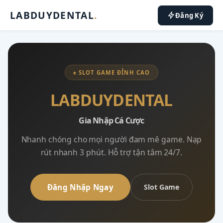
LABDUYDENTAL
.
Đăng Ký
♠ SLOT GAME ĐỈNH CAO
LABDUYDENTAL
Gia Nhập Cá Cược
Nhanh chóng cho mọi người đam mê game. Nạp
rút nhanh 3 phút. Hỗ trợ tận tâm 24/7.
Đăng Nhập Ngay
Slot Game