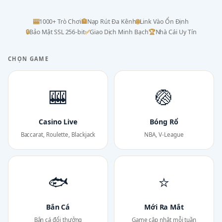
🎰
1000+ Trò Chơi
🏦
Nạp Rút Đa Kênh
🌐
Link Vào Ổn Định
🔒
Bảo Mật SSL 256-bit
✅
Giao Dịch Minh Bạch
🏆
Nhà Cái Uy Tín
CHỌN GAME
🎰
🏐
Casino Live
Bóng Rổ
Baccarat, Roulette, Blackjack
NBA, V-League
🐟
⭐
Bắn Cá
Mới Ra Mắt
Bắn cá đổi thưởng
Game cập nhật mỗi tuần