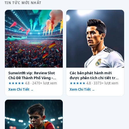
TIN TỨC MỚI NHẤT
Sunwin99.vip: Review Slot
Các bản phát hành mới
Chủ Đề Thành Phố Vàng –
được phân tích chi tiết trên
Những Tiêu Chí Cần Kiểm
ttp88.io: Nhìn từ trải
★★★★★
4.8 · 2470+ lượt xem
★★★★★
4.8 · 3373+ lượt xem
Trước Khi Chơi
nghiệm người dùng
Xem Chi Tiết →
Xem Chi Tiết →