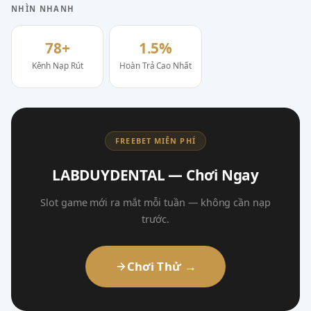
NHÌN NHANH
78+
1.5%
Kênh Nạp Rút
Hoàn Trả Cao Nhất
FREEBET MIỄN PHÍ
LABDUYDENTAL — Chơi Ngay
Slot game mới ra mắt mỗi tuần — không cần nạp
trước.
Chơi Thử →