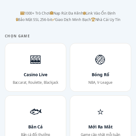
🎰
1000+ Trò Chơi
🏦
Nạp Rút Đa Kênh
🌐
Link Vào Ổn Định
🔒
Bảo Mật SSL 256-bit
✅
Giao Dịch Minh Bạch
🏆
Nhà Cái Uy Tín
CHỌN GAME
🎰
🏐
Casino Live
Bóng Rổ
Baccarat, Roulette, Blackjack
NBA, V-League
🐟
⭐
Bắn Cá
Mới Ra Mắt
Bắn cá đổi thưởng
Game cập nhật mỗi tuần