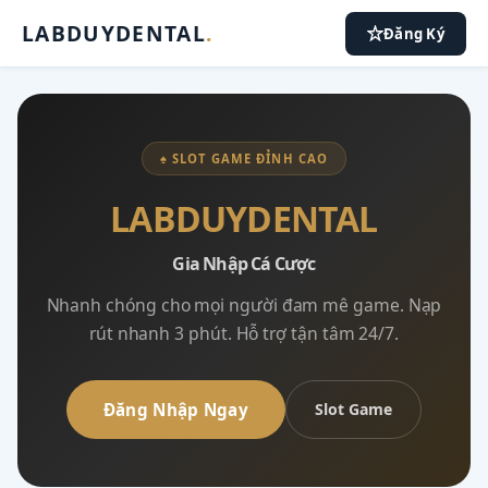
LABDUYDENTAL
.
Đăng Ký
♠ SLOT GAME ĐỈNH CAO
LABDUYDENTAL
Gia Nhập Cá Cược
Nhanh chóng cho mọi người đam mê game. Nạp
rút nhanh 3 phút. Hỗ trợ tận tâm 24/7.
Đăng Nhập Ngay
Slot Game