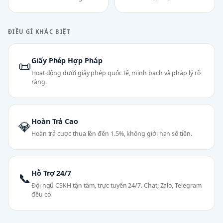
ĐIỀU GÌ KHÁC BIỆT
Giấy Phép Hợp Pháp
📜
Hoạt động dưới giấy phép quốc tế, minh bạch và pháp lý rõ
ràng.
Hoàn Trả Cao
💎
Hoàn trả cược thua lên đến 1.5%, không giới hạn số tiền.
Hỗ Trợ 24/7
📞
Đội ngũ CSKH tận tâm, trực tuyến 24/7. Chat, Zalo, Telegram
đều có.