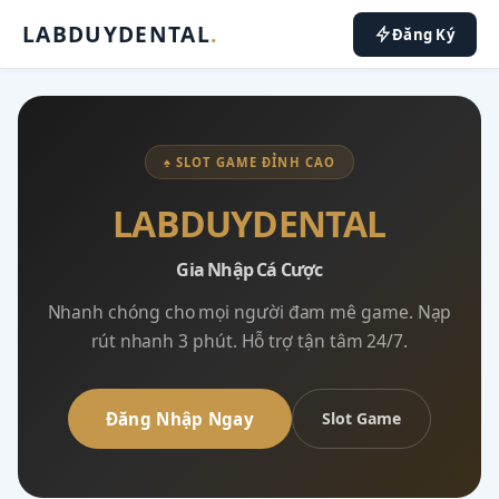
LABDUYDENTAL
.
Đăng Ký
♠ SLOT GAME ĐỈNH CAO
LABDUYDENTAL
Gia Nhập Cá Cược
Nhanh chóng cho mọi người đam mê game. Nạp
rút nhanh 3 phút. Hỗ trợ tận tâm 24/7.
Đăng Nhập Ngay
Slot Game