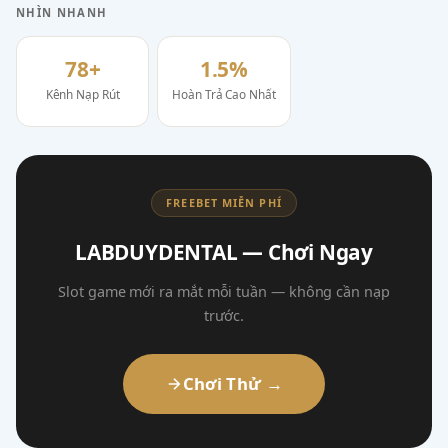
NHÌN NHANH
78+
1.5%
Kênh Nạp Rút
Hoàn Trả Cao Nhất
FREEBET MIỄN PHÍ
LABDUYDENTAL — Chơi Ngay
Slot game mới ra mắt mỗi tuần — không cần nạp
trước.
Chơi Thử →